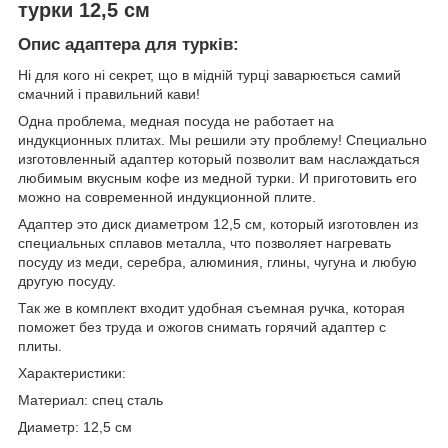
турки 12,5 см
Опис адаптера для турків:
Ні для кого ні секрет, що в мідній турці заварюється самий
смачний і правильний кави!
Одна проблема, медная посуда не работает на
индукционных плитах. Мы решили эту проблему! Специально
изготовленный адаптер который позволит вам наслаждаться
любимым вкусным кофе из медной турки. И приготовить его
можно на современной индукционной плите.
Адаптер это диск диаметром 12,5 см, который изготовлен из
специальных сплавов металла, что позволяет нагревать
посуду из меди, серебра, алюминия, глины, чугуна и любую
другую посуду.
Так же в комплект входит удобная съемная ручка, которая
поможет без труда и ожогов снимать горячий адаптер с
плиты.
Характеристики:
Материал: спец сталь
Диаметр: 12,5 см