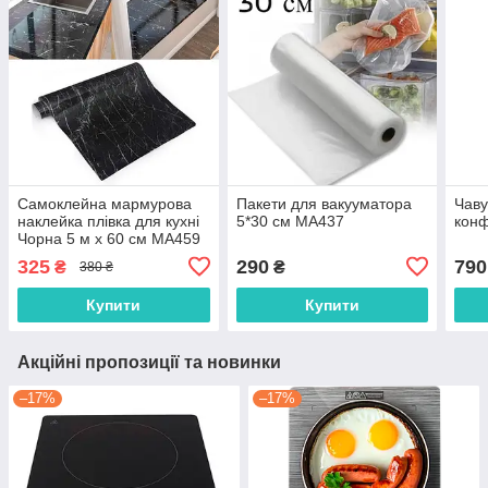
Самоклейна мармурова
Пакети для вакууматора
Чаву
наклейка плівка для кухні
5*30 см MA437
конф
Чорна 5 м х 60 см MA459
325
290
790
₴
₴
380 ₴
Купити
Купити
Акційні пропозиції та новинки
–17%
–17%