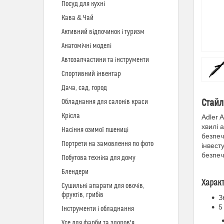
Посуд для кухні
Кава & Чай
Активний відпочинок і туризм
Анатомічні моделі
Автозапчастини та інструменти
Спортивний інвентар
Дача, сад, город
Стайл
Обладнання для салонів краси
Крісла
Adler 
хвилі 
Насіння озимої пшениці
безпеч
Портрети на замовлення по фото
інвест
безпеч
Побутова техніка для дому
Блендери
Харак
Сушильні апарати для овочів,
фруктів, грибів
З
5
Інструменти і обладнання
Усе для фарби та здоров'я