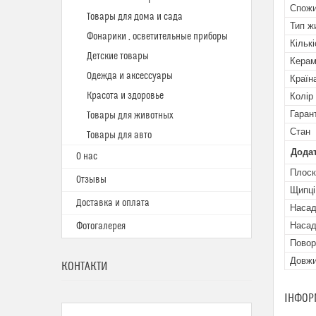
Спожи
Товары для дома и сада
Тип ж
Фонарики , осветительные приборы
Кільк
Детские товары
Керам
Одежда и аксессуары
Країн
Красота и здоровье
Колір
Гаран
Товары для животных
Стан
Товары для авто
Додат
О нас
Плоск
Отзывы
Щипці
Доставка и оплата
Насад
Насад
Фотогалерея
Повор
Довжи
КОНТАКТИ
ІНФОР