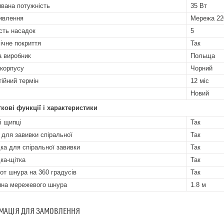
вана потужність
35 Вт
ивлення
Мережа 22
ість насадок
5
ічне покриття
Так
а виробник
Польща
 корпусу
Чорний
тійний термін
12 міс
Новий
кові функції і характеристики
і щипці
Так
 для завивки спіральної
Так
ка для спіральної завивки
Так
ка-щітка
Так
от шнура на 360 градусів
Так
на мережевого шнура
1.8 м
МАЦІЯ ДЛЯ ЗАМОВЛЕННЯ