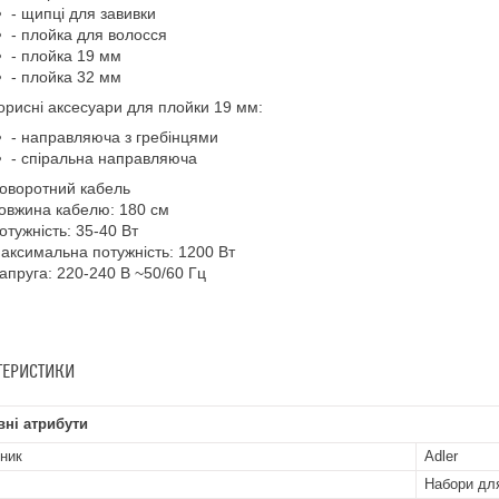
- щипці для завивки
- плойка для волосся
- плойка 19 мм
- плойка 32 мм
орисні аксесуари для плойки 19 мм:
- направляюча з гребінцями
- спіральна направляюча
оворотний кабель
овжина кабелю: 180 см
отужність: 35-40 Вт
аксимальна потужність: 1200 Вт
апруга: 220-240 В ~50/60 Гц
ТЕРИСТИКИ
ні атрибути
ник
Adler
Набори дл