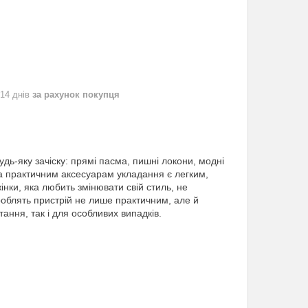
 14 днів
за рахунок покупця
удь-яку зачіску: прямі пасма, пишні локони, модні
та практичним аксесуарам укладання є легким,
нки, яка любить змінювати свій стиль, не
 роблять пристрій не лише практичним, але й
ання, так і для особливих випадків.