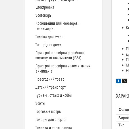
Електроніка
Зоотоварі
Кронштейни для моніторів,
К
телевізорів
Техніка для кухні
Товарі для дому
П
Пристрої перевірки релейного
Д
захисту та автоматики (РЗА)
П
М
Пристрої перевірки автоматичних
Н
вимикачів
Новогодний товар
Детский транспорт
Туризм , отдых и хобби
ХАРАК
Зонты
Основ
Торговые шатры
Вироб
Товары для спорта
Тип
Техника и электроника