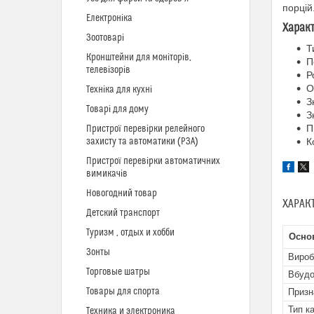
порцій
Електроніка
Харак
Зоотоварі
Т
Кронштейни для моніторів,
П
телевізорів
Р
О
Техніка для кухні
З
Товарі для дому
З
П
Пристрої перевірки релейного
захисту та автоматики (РЗА)
К
Пристрої перевірки автоматичних
вимикачів
Новогодний товар
ХАРАК
Детский транспорт
Туризм , отдых и хобби
Осно
Зонты
Вироб
Торговые шатры
Вбудо
Товары для спорта
Призн
Тип к
Техника и электроника