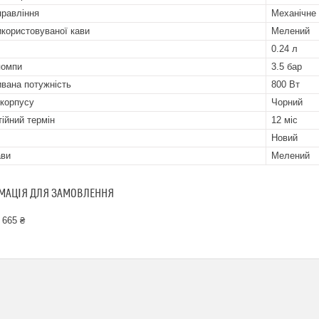
правління
Механічне
икористовуваної кави
Мелений
0.24 л
помпи
3.5 бар
вана потужність
800 Вт
 корпусу
Чорний
тійний термін
12 міс
Новий
ави
Мелений
МАЦІЯ ДЛЯ ЗАМОВЛЕННЯ
 665 ₴