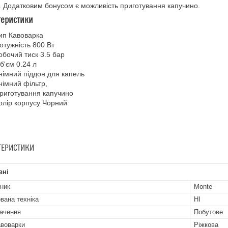
. Додатковим бонусом є можливість приготування капучино.
теристики
ип Кавоварка
отужність 800 Вт
обочий тиск 3.5 бар
б'єм 0.24 л
німний піддон для капель
німний фільтр,
риготування капучино
олір корпусу Чорний
ТЕРИСТИКИ
вні
ник
Monte
вана техніка
НІ
ачення
Побутове
авоварки
Ріжкова