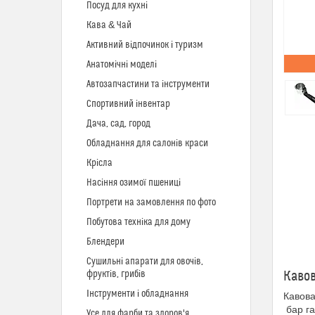
Посуд для кухні
Кава & Чай
Активний відпочинок і туризм
Анатомічні моделі
Автозапчастини та інструменти
Спортивний інвентар
Дача, сад, город
Обладнання для салонів краси
Крісла
Насіння озимої пшениці
Портрети на замовлення по фото
Побутова техніка для дому
Блендери
Сушильні апарати для овочів,
фруктів, грибів
Кавов
Інструменти і обладнання
Кавова
бар га
Усе для фарби та здоров'я