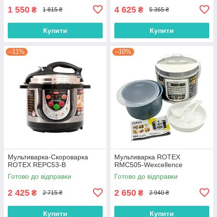
1 550
4 625
₴
₴
1 815 ₴
5 365 ₴
Купити
Купити
–11%
–10%
Мультиварка-Скороварка
Мультиварка ROTEX
ROTEX REPC53-B
RMC505-Wexcellence
Готово до відправки
Готово до відправки
2 425
2 650
₴
₴
2 715 ₴
2 940 ₴
Купити
Купити