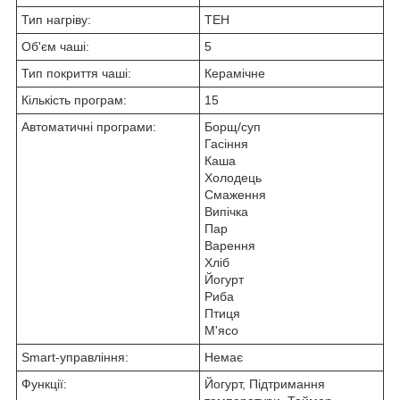
Тип нагріву:
ТЕН
Об'єм чаші:
5
Тип покриття чаші:
Керамічне
Кількість програм:
15
Автоматичні програми:
Борщ/суп
Гасіння
Каша
Холодець
Смаження
Випічка
Пар
Варення
Хліб
Йогурт
Риба
Птиця
М'ясо
Smart-управління:
Немає
Функції:
Йогурт, Підтримання