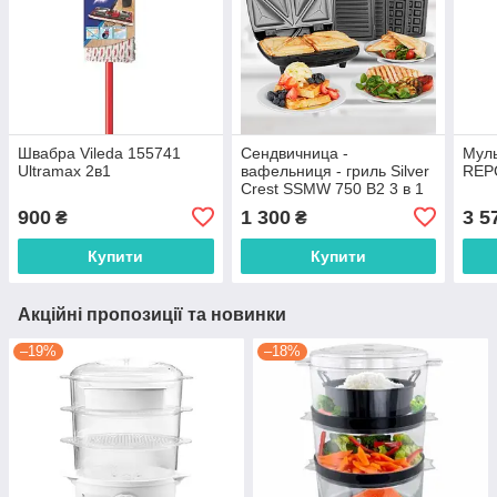
Швабра Vileda 155741
Сендвичница -
Мул
Ultramax 2в1
вафельниця - гриль Silver
REP
Crest SSMW 750 B2 3 в 1
900
1 300
3 5
₴
₴
Купити
Купити
Акційні пропозиції та новинки
–19%
–18%