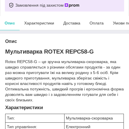
Замовлення під захистом
Опис
Характеристики
Доставка
Оплата
Умови п
Опис
Мультиварка ROTEX REPC58-G
Rotex REPC58-G – це зручна мультиварка-скороварка, яка
швидко справляється з різними обсягами продуктів - за один
раз можна приготувати їжі на велику родину з 5-6 осіб. Крім
швидкого приготування, мультиварка зберігає свіжість і
корисні властивості продуктів навіть у готовому блюді.
Оптимальна потужність, швидкий прогрів і ергономічна форма
дозволять вам швидко і з задоволенням готувати для себе і
своїх близьких.
Характеристики
Тип:
Мультиварка-скороварка
Тип управління:
Електронний