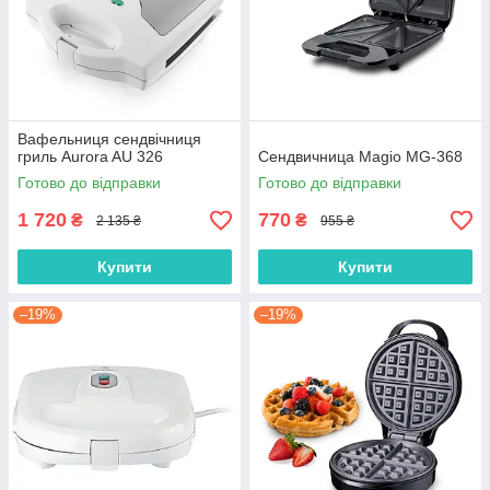
Вафельниця сендвічниця
гриль Aurora AU 326
Сендвичница Magio MG-368
Готово до відправки
Готово до відправки
1 720
770
₴
₴
2 135 ₴
955 ₴
Купити
Купити
–19%
–19%