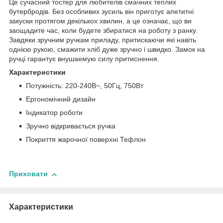
Це сучасний тостер для любителів смачних теплих
бутербродів. Без особливих зусиль він приготує апетитні
закуски протягом декількох хвилин, а це означає, що ви
заощадите час, коли будете збиратися на роботу з ранку.
Завдяки зручним ручкам приладу, притискаючи які навіть
однією рукою, смажити хліб дуже зручно і швидко. Замок на
ручці гарантує внушаемую силу притиснення.
Характеристики
Потужність: 220-240В~, 50Гц, 750Вт
Ергономічний дизайн
Індикатор роботи
Зручно відкривається ручка
Покриття жарочної поверхні Тефлон
Приховати
Характеристики