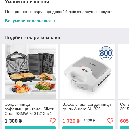
Умови повернення
Повернення товару впродовж 14 днів за рахунок покупця
Всі умови повернення
Подібні товари компанії
Сендвичница -
Вафельниця сендвічниця
Сенд
вафельниця - гриль Silver
гриль Aurora AU 326
301
Crest SSMW 750 B2 3 в 1
1 300
1 720
605
₴
₴
2 135 ₴