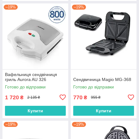
–19%
–19%
Вафельниця сендвічниця
гриль Aurora AU 326
Сендвичница Magio MG-368
Готово до відправки
Готово до відправки
1 720
770
₴
₴
2 135 ₴
955 ₴
Купити
Купити
–19%
–19%