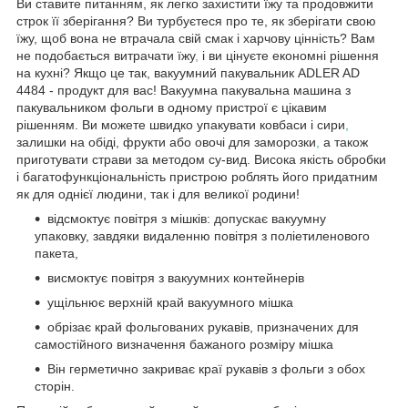
Ви ставите питанням, як легко захистити їжу та продовжити
строк її зберігання? Ви турбуєтеся про те, як зберігати свою
їжу, щоб вона не втрачала свій смак і харчову цінність? Вам
не подобається витрачати їжу
,
і ви цінуєте економні рішення
на кухні? Якщо це так, вакуумний пакувальник ADLER AD
4484 - продукт для вас! Вакуумна пакувальна машина з
пакувальником фольги в одному пристрої є цікавим
рішенням. Ви можете швидко упакувати ковбаси і сири
,
залишки на обіді, фрукти або овочі для заморозки
,
а також
приготувати страви за методом су-вид. Висока якість обробки
і багатофункціональність пристрою роблять його придатним
як для однієї людини, так і для великої родини!
відсмоктує повітря з мішків: допускає вакуумну
упаковку, завдяки видаленню повітря з поліетиленового
пакета,
висмоктує повітря з вакуумних контейнерів
ущільнює верхній край вакуумного мішка
обрізає край фольгованих рукавів, призначених для
самостійного визначення бажаного розміру мішка
Він герметично закриває краї рукавів з фольги з обох
сторін.