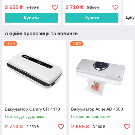
2 655
2 710
₴
₴
3 160 ₴
3 250 ₴
Цін
Купити
Купити
Акційні пропозиції та новинки
–17%
–16%
Вакууматор Camry CR 4470
Вакууматор Adler AD 4503
Готово до відправки
Готово до відправки
2 710
2 655
₴
₴
3 250 ₴
3 160 ₴