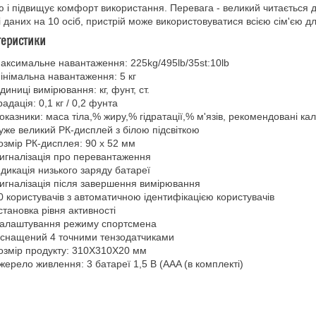
ю і підвищує комфорт використання. Перевага - великий читається д
і даних на 10 осіб, пристрій може використовуватися всією сім'єю для
теристики
аксимальне навантаження: 225kg/495lb/35st:10lb
інімальна навантаження: 5 кг
диниці вимірювання: кг, фунт, ст.
радація: 0,1 кг / 0,2 фунта
оказники: маса тіла,% жиру,% гідратації,% м'язів, рекомендовані кало
уже великий РК-дисплей з білою підсвіткою
озмір РК-дисплея: 90 x 52 мм
игналізація про перевантаження
ндикація низького заряду батареї
игналізація після завершення вимірювання
0 користувачів з автоматичною ідентифікацією користувачів
становка рівня активності
алаштування режиму спортсмена
снащений 4 точними тензодатчиками
озмір продукту: 310X310X20 мм
жерело живлення: 3 батареї 1,5 В (AAA (в комплекті)