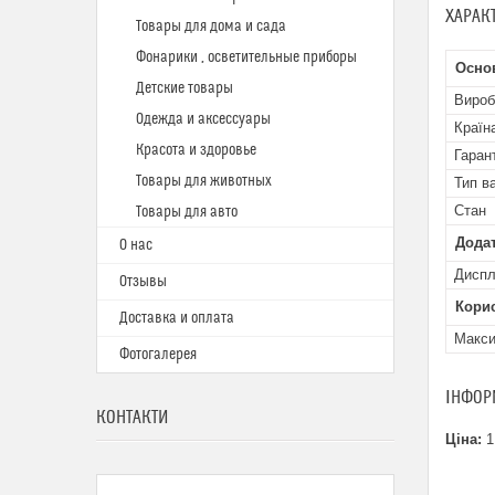
ХАРАК
Товары для дома и сада
Фонарики , осветительные приборы
Осно
Детские товары
Вироб
Одежда и аксессуары
Країн
Красота и здоровье
Гаран
Товары для животных
Тип в
Стан
Товары для авто
Додат
О нас
Дисп
Отзывы
Кори
Доставка и оплата
Макси
Фотогалерея
ІНФОР
КОНТАКТИ
Ціна:
1