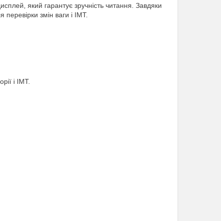
исплей, який гарантує зручність читання. Завдяки
 перевірки змін ваги і ІМТ.
рії і ІМТ.