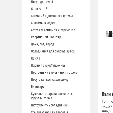
Посуд для кухні
Кава & Чай
Активний відпочинок і туризм
Анатомічні моделі
Автозапчастини та інструменти
Спортивний інвентар
Дача, сад, город
Обладнання для салонів краси
Крісла
Насіння озимої пшениці
Портрети на замовлення по фото
Побутова техніка для дому
Блендери
Ваги 
Сушильні апарати для овочів,
фруктів, грибів
Точні 
Інструменти і обладнання
людей,
тіла,%
Усе для фарби та здоров'я