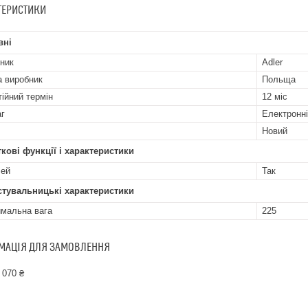
ТЕРИСТИКИ
вні
ник
Adler
а виробник
Польща
тійний термін
12 міс
аг
Електронні
Новий
кові функції і характеристики
лей
Так
стувальницькі характеристики
мальна вага
225
МАЦІЯ ДЛЯ ЗАМОВЛЕННЯ
 070 ₴