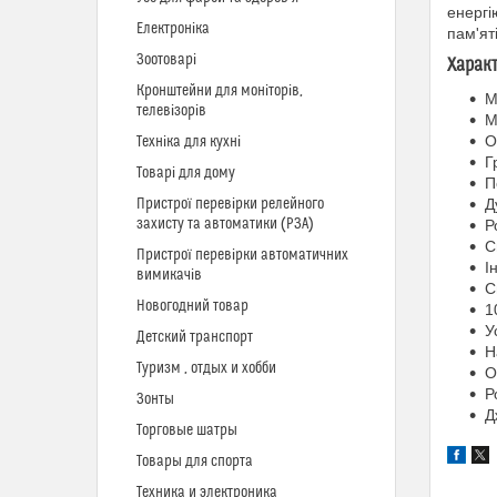
енергі
Електроніка
пам'ят
Зоотоварі
Харак
Кронштейни для моніторів,
М
телевізорів
М
О
Техніка для кухні
Г
Товарі для дому
П
Пристрої перевірки релейного
Д
захисту та автоматики (РЗА)
Р
С
Пристрої перевірки автоматичних
І
вимикачів
С
Новогодний товар
1
У
Детский транспорт
Н
Туризм , отдых и хобби
О
Р
Зонты
Д
Торговые шатры
Товары для спорта
Техника и электроника