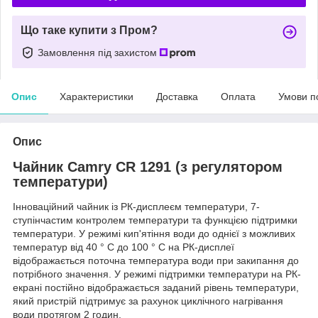
Що таке купити з Пром?
Замовлення під захистом
Опис
Характеристики
Доставка
Оплата
Умови п
Опис
Чайник Camry CR 1291 (з регулятором
температури)
Інноваційний чайник із РК-дисплеєм температури, 7-
ступінчастим контролем температури та функцією підтримки
температури. У режимі кип'ятіння води до однієї з можливих
температур від 40 ° C до 100 ° C на РК-дисплеї
відображається поточна температура води при закипання до
потрібного значення. У режимі підтримки температури на РК-
екрані постійно відображається заданий рівень температури,
який пристрій підтримує за рахунок циклічного нагрівання
води протягом 2 годин.