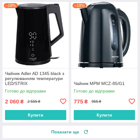
–19%
–19%
Чайник Adler AD 1345 black з
регулюванням температури
LED/STRIX
Чайник MPM MCZ-85/G1
Готово до відправки
Готово до відправки
2 060
775
₴
₴
2 555 ₴
955 ₴
Купити
Купити
Показати ще