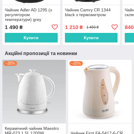
Чайник Adler AD 1295 (з
Чайник Camry CR 1344
Чайн
регулятором
black з термометром
скля
температури) grey
1 490
1 210
840
₴
₴
1 450 ₴
Купити
Купити
Акційні пропозиції та новинки
–20%
–20%
Керамічний чайник Maestro
MR-073 1.5L 1200W
Чайник First FA-5417-6-CR