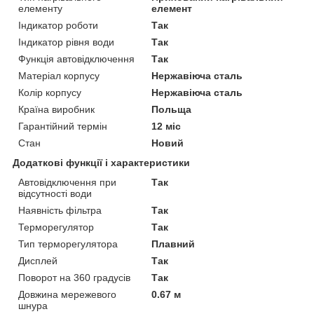
елементу
елемент
Індикатор роботи
Так
Індикатор рівня води
Так
Функція автовідключення
Так
Матеріал корпусу
Нержавіюча сталь
Колір корпусу
Нержавіюча сталь
Країна виробник
Польща
Гарантійний термін
12 міс
Стан
Новий
Додаткові функції і характеристики
Автовідключення при
Так
відсутності води
Наявність фільтра
Так
Терморегулятор
Так
Тип терморегулятора
Плавний
Дисплей
Так
Поворот на 360 градусів
Так
Довжина мережевого
0.67 м
шнура