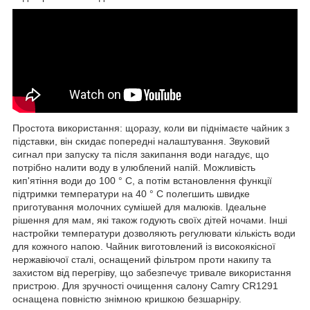
Простота використання: щоразу, коли ви піднімаєте чайник з
підставки, він скидає попередні налаштування. Звуковий
сигнал при запуску та після закипання води нагадує, що
потрібно налити воду в улюблений напій. Можливість
кип'ятіння води до 100 ° C, а потім встановлення функції
підтримки температури на 40 ° C полегшить швидке
приготування молочних сумішей для малюків. Ідеальне
рішення для мам, які також годують своїх дітей ночами. Інші
настройки температури дозволяють регулювати кількість води
для кожного напою. Чайник виготовлений із високоякісної
нержавіючої сталі, оснащений фільтром проти накипу та
захистом від перегріву, що забезпечує тривале використання
пристрою. Для зручності очищення салону Camry CR1291
оснащена повністю знімною кришкою безшарніру.