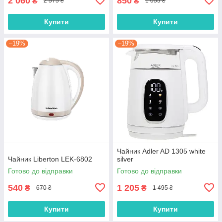
2 060
850
₴
₴
2 575 ₴
1 055 ₴
Купити
Купити
–19%
–19%
Чайник Adler AD 1305 white
Чайник Liberton LEK-6802
silver
Готово до відправки
Готово до відправки
540
1 205
₴
₴
670 ₴
1 495 ₴
Купити
Купити