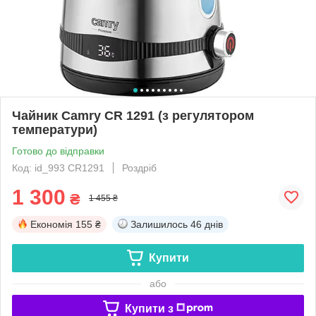
Чайник Camry CR 1291 (з регулятором
температури)
Готово до відправки
Код: id_993 CR1291
Роздріб
1 300
₴
1 455 ₴
Економія
155 ₴
Залишилось
46 днів
Купити
або
Купити з