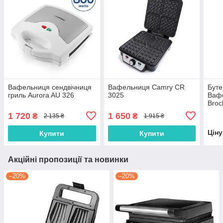
Вафельниця сендвічниця
Вафельниця Camry CR
Буте
гриль Aurora AU 326
3025
Вафе
Broc
1 720
1 650
₴
₴
2 135 ₴
1 915 ₴
Цін
Купити
Купити
Акційні пропозиції та новинки
–20%
–20%