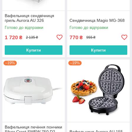
Вафельниця сендвічниця
гриль Aurora AU 326
Сендвичница Magio MG-368
Готово до відправки
Готово до відправки
1 720
770
₴
₴
2 135 ₴
955 ₴
Купити
Купити
–19%
–19%
Вафельниця печіння пончики
Silver Crest SWEW 750 D2
Вафельниця Aurora AU 155