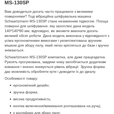
MS-130SP
Вам доводиться досить часто працювати з великими
поверхнями? Тоді вібраційна шліфувальна машина
Schwartzmann MS-130SP стане незамінним підмогою. Площа
поверхні для шліфування, яку захоплює дана модель
140*140*80 мм, відповідно, ви зможете виконати досить
великий обсяг роботи. Дана модель виконана у відповідності з
усіма ергономічними вимогами і укомплектована зручним
мішком для збору пилу, який легко кріпляться до бази і зручно
знімаються.
Schwartzmann MS-130SP компактна, але дуже працездатна.
Рукоять прогумована, завдяки чому запобігається додаткове
ковзання і значно знижується рівень вібрації. Зручна форма
дає можливість обробляти кути і доводити їх до ідеалу.
Особливості товару:
ергономічний дизайн;
зручна форма;
висока продуктивність;
кнопка включення/вимикання розташована на ручці;
є контейнер для збору пилу;