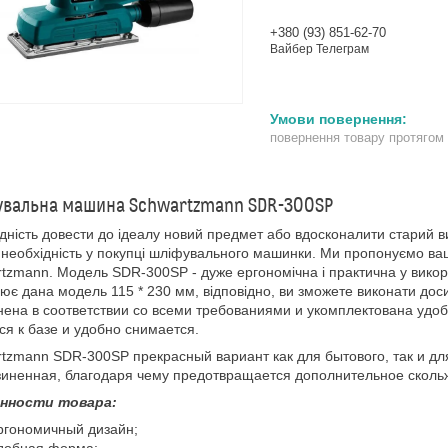
+380 (93) 851-62-70
Вайбер Телеграм
повернення товару протягом
увальна машина Schwartzmann SDR-300SP
дність довести до ідеалу новий предмет або вдосконалити старий в
необхідність у покупці шліфувального машинки. Ми пропонуємо ва
tzmann. Модель SDR-300SP - дуже ергономічна і практична у викор
ює дана модель 115 * 230 мм, відповідно, ви зможете виконати дос
ена в соответствии со всеми требованиями и укомплектована удо
ся к базе и удобно снимается.
tzmann SDR-300SP прекрасный вариант как для бытового, так и д
иненная, благодаря чему предотвращается дополнительное сколь
нности товара:
ргономичный дизайн;