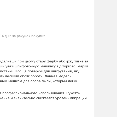
 14 днів
за рахунок покупця
идаливши при цьому стару фарбу або іржу тягне за
шій увазі шлифовочную машинку від торгової марки
истанні. Площа поверхні для шліфування, яку
ить великий обсяг роботи. Данная модель
бным мешком для сбора пыли, который легко
ля профессионального использования. Рукоять
жение и значительно снижается уровень вибрации.