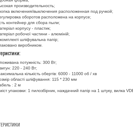
добная форма;
ысокая производительность;
нопка включения/выключения расположенная под ручкой;
егулировка оборотов расположена на корпусе;
сть контейнер для сбора пыли;
атеріал корпусу - пластик;
атеріал робочої частини - алюміній;
 комплекті шліфувальна папір;
паковано виробником.
теристики:
поживана потужність: 300 Вт;
вигун: 220 - 240 Вт;
аксимальна кількість обертів: 6000 - 11000 об / хв
озмір області шліфування: 115 * 230 мм
абель : 2 м
міст упаковки: 1 пилозбірник, наждачний папір на 1 штуку, вилка VD
ТЕРИСТИКИ