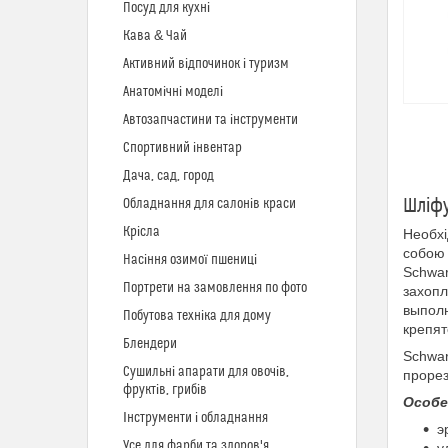
Посуд для кухні
Кава & Чай
Активний відпочинок і туризм
Анатомічні моделі
Автозапчастини та інструменти
Спортивний інвентар
Дача, сад, город
Шліф
Обладнання для салонів краси
Крісла
Необхі
собою 
Насіння озимої пшениці
Schwar
Портрети на замовлення по фото
захопл
выполн
Побутова техніка для дому
крепят
Блендери
Schwar
Сушильні апарати для овочів,
прорез
фруктів, грибів
Особе
Інструменти і обладнання
э
Усе для фарби та здоров'я