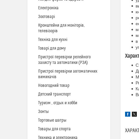
у
в
Електроніка
к
Зоотоварі
р
е
Кронштейни для моніторів,
м
телевізорів
м
Техніка для кухні
в
у
Товарі для дому
Харак
Пристрої перевірки релейного
захисту та автоматики (РЗА)
С
Д
Пристрої перевірки автоматичних
вимикачів
М
Р
Новогодний товар
К
Детский транспорт
В
Туризм , отдых и хобби
Зонты
Торговые шатры
Товары для спорта
ХАРАК
Техника и электроника