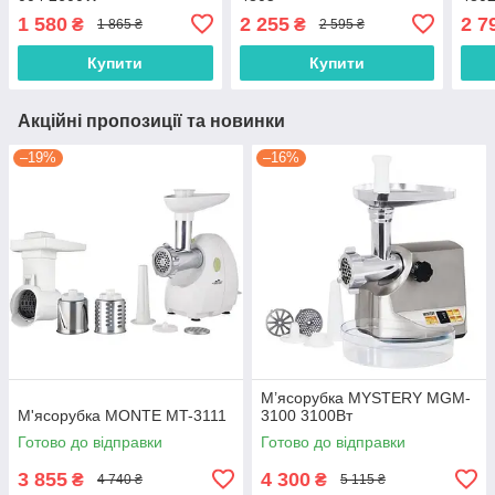
1 580
2 255
2 7
₴
₴
1 865 ₴
2 595 ₴
Купити
Купити
Акційні пропозиції та новинки
–19%
–16%
М’ясорубка MYSTERY MGM-
М'ясорубка MONTE MT-3111
3100 3100Вт
Готово до відправки
Готово до відправки
3 855
4 300
₴
₴
4 740 ₴
5 115 ₴