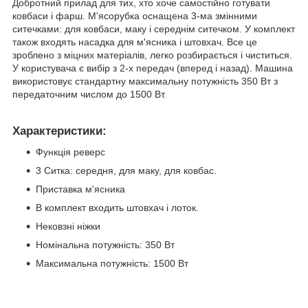
Добротний прилад для тих, хто хоче самостійно готувати
ковбаси і фарш. М'ясорубка оснащена 3-ма змінними
ситечками: для ковбаси, маку і середнім ситечком. У комплект
також входять насадка для м'ясника і штовхач. Все це
зроблено з міцних матеріалів, легко розбирається і чиститься.
У користувача є вибір з 2-х передач (вперед і назад). Машина
використовує стандартну максимальну потужність 350 Вт з
передаточним числом до 1500 Вт.
Характеристики:
Функція реверс
3 Ситка: середня, для маку, для ковбас.
Приставка м'ясника
В комплект входить штовхач і лоток.
Нековзні ніжки
Номінальна потужність: 350 Вт
Максимальна потужність: 1500 Вт