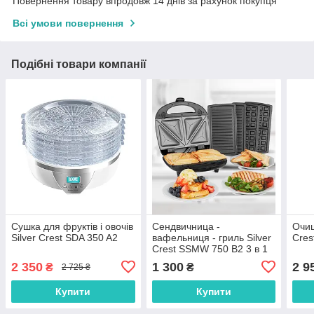
Повернення товару впродовж 14 днів за рахунок покупця
Всі умови повернення
Подібні товари компанії
Сушка для фруктів і овочів
Сендвичница -
Очищ
Silver Crest SDA 350 A2
вафельниця - гриль Silver
Cres
Crest SSMW 750 B2 3 в 1
2 350
1 300
2 9
₴
₴
2 725 ₴
Купити
Купити