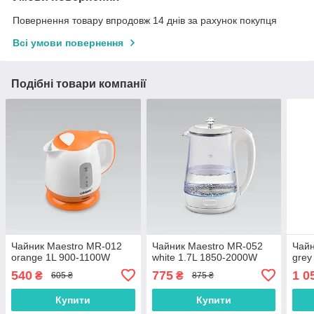
Повернення товару впродовж 14 днів за рахунок покупця
Всі умови повернення
Подібні товари компанії
Чайник Maestro MR-012
Чайник Maestro MR-052
Чайн
orange 1L 900-1100W
white 1.7L 1850-2000W
grey
540
775
1 0
₴
₴
605 ₴
875 ₴
Купити
Купити