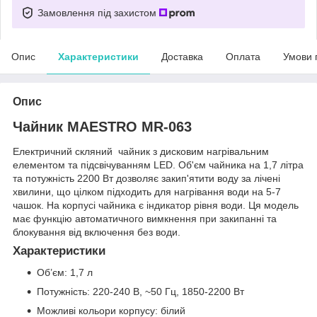
Замовлення під захистом
Опис
Характеристики
Доставка
Оплата
Умови 
Опис
Чайник MAESTRO MR-063
Електричний скляний чайник з дисковим нагрівальним
елементом та підсвічуванням LED. Об'єм чайника на 1,7 літра
та потужність 2200 Вт дозволяє закип'ятити воду за лічені
хвилини, що цілком підходить для нагрівання води на 5-7
чашок. На корпусі чайника є індикатор рівня води. Ця модель
має функцію автоматичного вимкнення при закипанні та
блокування від включення без води.
Характеристики
Об’єм: 1,7 л
Потужність: 220-240 В, ~50 Гц, 1850-2200 Вт
Можливі кольори корпусу: білий