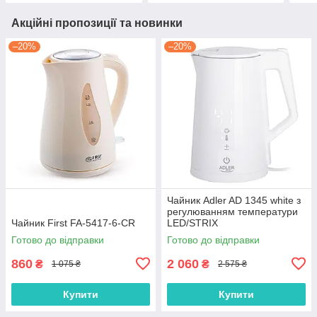
Акційні пропозиції та новинки
–20%
–20%
Чайник Adler AD 1345 white з
регулюванням температури
Чайник First FA-5417-6-CR
LED/STRIX
Готово до відправки
Готово до відправки
860
2 060
₴
₴
1 075 ₴
2 575 ₴
Купити
Купити