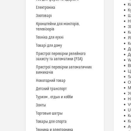
К
Електроніка
К
Ш
Зоотоварі
H
Кронштейни для моніторів,
3
телевізорів
К
Техніка для кухні
Я
К
Товарі для дому
Д
Пристрої перевірки релейного
Д
захисту та автоматики (РЗА)
W
B
Пристрої перевірки автоматичних
Ц
вимикачів
S
Новогодний товар
О
М
Детский транспорт
У
Туризм , отдых и хобби
H
V
Зонты
U
Торговые шатры
К
К
Товары для спорта
А
Техника и электроника