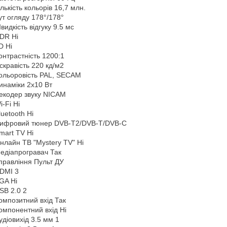
ількість кольорів 16,7 млн.
ут огляду 178°/178°
видкість відгуку 9.5 мс
DR Ні
D Ні
онтрастність 1200:1
скравість 220 кд/м2
ольоровість PAL, SECAM
инаміки 2x10 Вт
екодер звуку NICAM
i-Fi Ні
luetooth Ні
ифровий тюнер DVB-T2/DVB-T/DVB-C
mart TV Ні
нлайн ТВ "Mystery TV" Ні
едіапрогравач Так
правління Пульт ДУ
DMI 3
GA Ні
SB 2.0 2
омпозитний вхід Так
омпонентний вхід Ні
удіовихід 3.5 мм 1