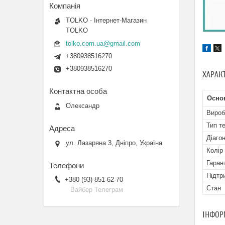
TOLKO - Інтернет-Магазин
TOLKO
tolko.com.ua@gmail.com
+380938516270
+380938516270
ХАРАК
Основ
Олександр
Вироб
Тип т
Діаго
ул. Лазаряна 3, Дніпро, Україна
Колір
Гаран
Підтр
+380 (93) 851-62-70
Стан
Вайбер Телеграм
ІНФОР