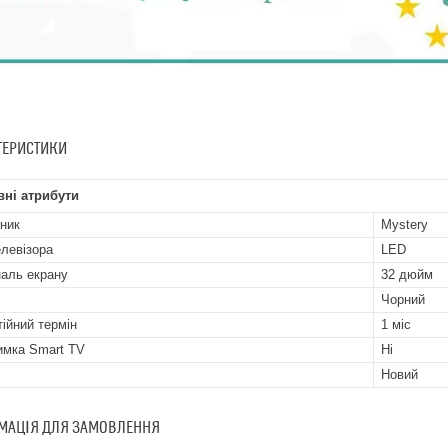
ТЕРИСТИКИ
ні атрибути
ник
Mystery
елевізора
LED
наль екрану
32 дюйм
Чорний
тійний термін
1 міс
имка Smart TV
Ні
Новий
МАЦІЯ ДЛЯ ЗАМОВЛЕННЯ