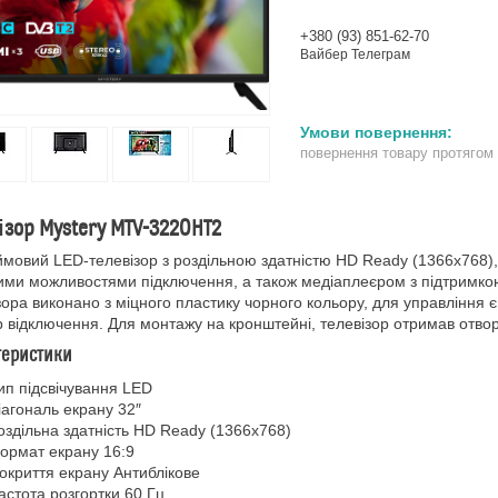
+380 (93) 851-62-70
Вайбер Телеграм
повернення товару протягом
ізор Mystery MTV-3220HT2
мовий LED-телевізор з роздільною здатністю HD Ready (1366х76
ми можливостями підключення, а також медіаплеєром з підтримкою в
зора виконано з міцного пластику чорного кольору, для управління є
 відключення. Для монтажу на кронштейні, телевізор отримав отво
теристики
ип підсвічування LED
іагональ екрану 32″
оздільна здатність HD Ready (1366x768)
ормат екрану 16:9
окриття екрану Антиблікове
астота розгортки 60 Гц