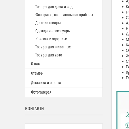
А
К
Товары для дома и сада
P
Фонарики , осветительные приборы
C
Детские товары
А
E
Одежда и аксессуары
Д
Красота и здоровье
М
К
Товары для животных
О
Товары для авто
Ж
С
О нас
Р
К
Отзывы
Г
Доставка и оплата
Фотогалерея
КОНТАКТИ