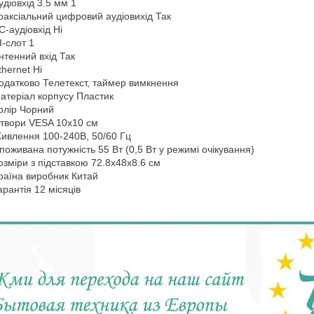
удіовхід 3.5 мм 1
оаксіальний цифровий аудіовихід Так
C-аудіовхід Ні
I-слот 1
нтенний вхід Так
thernet Ні
одатково Телетекст, таймер вимкнення
атеріал корпусу Пластик
олір Чорний
твори VESA 10x10 см
ивлення 100-240В, 50/60 Гц
поживана потужність 55 Вт (0,5 Вт у режимі очікування)
озміри з підставкою 72.8x48x8.6 см
раїна виробник Китай
арантія 12 місяців