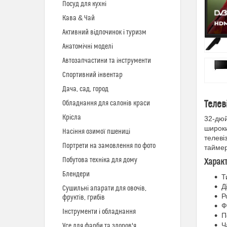
Посуд для кухні
Кава & Чай
Активний відпочинок і туризм
Анатомічні моделі
Автозапчастини та інструменти
Спортивний інвентар
Дача, сад, город
Телев
Обладнання для салонів краси
Крісла
32-дюй
широки
Насіння озимої пшениці
телеві
Портрети на замовлення по фото
таймер
Побутова техніка для дому
Харак
Блендери
Т
Д
Сушильні апарати для овочів,
Р
фруктів, грибів
Ф
Інструменти і обладнання
П
Ч
Усе для фарби та здоров'я