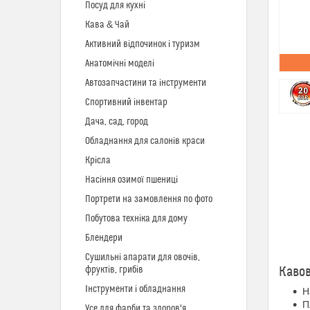
Посуд для кухні
Кава & Чай
Активний відпочинок і туризм
Анатомічні моделі
Автозапчастини та інструменти
Спортивний інвентар
Дача, сад, город
Обладнання для салонів краси
Крісла
Насіння озимої пшениці
Портрети на замовлення по фото
Побутова техніка для дому
Блендери
Сушильні апарати для овочів,
фруктів, грибів
Каво
Інструменти і обладнання
Н
П
Усе для фарби та здоров'я