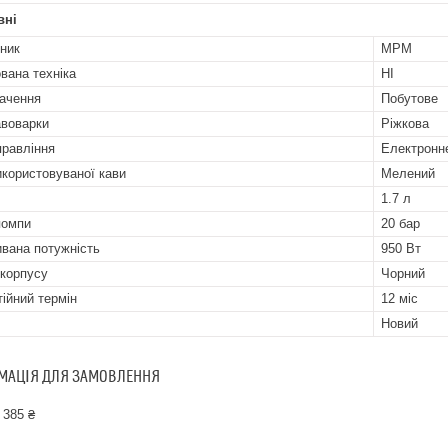
вні
ник
MPM
вана техніка
НІ
ачення
Побутове
авоварки
Ріжкова
правління
Електронн
икористовуваної кави
Мелений
1.7 л
помпи
20 бар
вана потужність
950 Вт
 корпусу
Чорний
тійний термін
12 міс
Новий
МАЦІЯ ДЛЯ ЗАМОВЛЕННЯ
 385 ₴