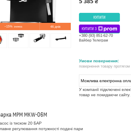
5 385 ₴
КУПИТИ
–15%
46 днів
КУПИТИ З
+380 (93) 851-62-70
Вайбер Телеграм
повернення товару протягом
У компанії підключені еле
товар не покидаючи сайту.
варка MPM MKW-06M
асос із тиском 20 БАР
лавне регулювання потужності подачі пари