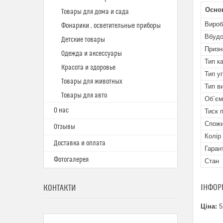
Осно
Товары для дома и сада
Вироб
Фонарики , осветительные приборы
Вбудо
Детские товары
Призн
Одежда и аксессуары
Тип к
Красота и здоровье
Тип у
Товары для животных
Тип в
Товары для авто
Об`єм
О нас
Тиск 
Спожи
Отзывы
Колір
Доставка и оплата
Гаран
Фотогалерея
Стан
ІНФОР
КОНТАКТИ
Ціна:
5