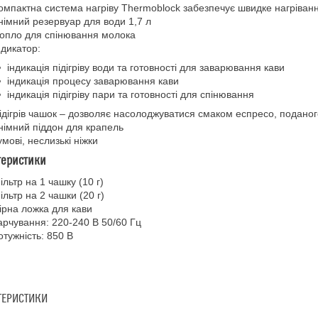
омпактна система нагріву Thermoblock забезпечує швидке нагріванн
німний резервуар для води 1,7 л
опло для спінювання молока
ндикатор:
індикація підігріву води та готовності для заварювання кави
індикація процесу заварювання кави
індикація підігріву пари та готовності для спінювання
ідігрів чашок – дозволяє насолоджуватися смаком еспресо, подано
німний піддон для крапель
умові, неслизькі ніжки
теристики
ільтр на 1 чашку (10 г)
ільтр на 2 чашки (20 г)
ірна ложка для кави
арчування: 220-240 В 50/60 Гц
отужність: 850 В
ТЕРИСТИКИ