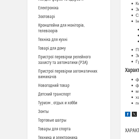
К
Електроніка
З
С
Зоотоварі
І
Кронштейни для моніторів,
телевізорів
Техніка для кухні
Товарі для дому
П
З
Пристрої перевірки релейного
Г
захисту та автоматики (РЗА)
Харак
Пристрої перевірки автоматичних
вимикачів
ф
ф
Новогодний товар
м
Детский транспорт
х
Туризм , отдых и хобби
п
Зонты
Торговые шатры
Товары для спорта
ХАРАК
Техника и электроника