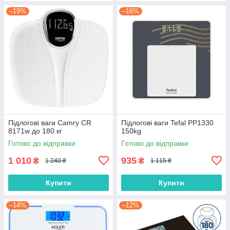
–19%
–16%
Підлогові ваги Camry CR
Підлогові ваги Tefal PP1330
8171w до 180 кг
150kg
Готово до відправки
Готово до відправки
1 010
935
₴
₴
1 240 ₴
1 115 ₴
Купити
Купити
–14%
–12%