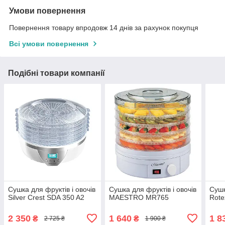
Умови повернення
Повернення товару впродовж 14 днів за рахунок покупця
Всі умови повернення
Подібні товари компанії
Сушка для фруктів і овочів
Сушка для фруктів і овочів
Сушк
Silver Crest SDA 350 A2
MAESTRO MR765
Rot
2 350
1 640
1 8
₴
₴
2 725 ₴
1 900 ₴