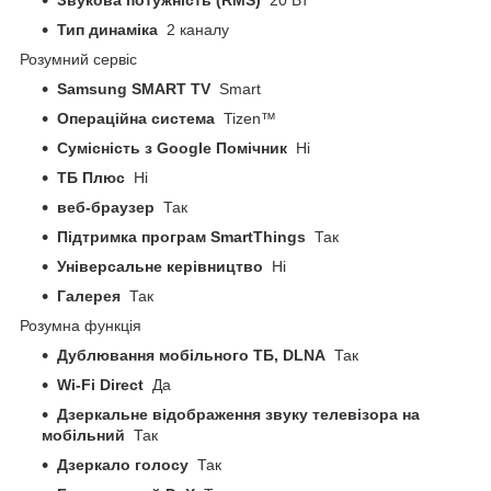
Тип динаміка
2 каналу
Розумний сервіс
Samsung SMART TV
Smart
Операційна система
Tizen™
Сумісність з Google Помічник
Ні
ТБ Плюс
Ні
веб-браузер
Так
Підтримка програм SmartThings
Так
Універсальне керівництво
Ні
Галерея
Так
Розумна функція
Дублювання мобільного ТБ, DLNA
Так
Wi-Fi Direct
Да
Дзеркальне відображення звуку телевізора на
мобільний
Так
Дзеркало голосу
Так