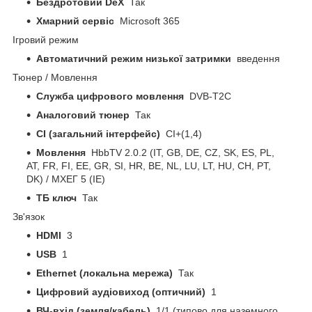
Бездротовий DeX
Так
Хмарний сервіс
Microsoft 365
Ігровий режим
Автоматичний режим низької затримки
введення
Тюнер / Мовлення
Служба цифрового мовлення
DVB-T2C
Аналоговий тюнер
Так
CI (загальний інтерфейс)
CI+(1,4)
Мовлення
HbbTV 2.0.2 (IT, GB, DE, CZ, SK, ES, PL,
AT, FR, FI, EE, GR, SI, HR, BE, NL, LU, LT, HU, CH, PT,
DK) / МХЕГ 5 (ІЕ)
ТБ ключ
Так
Зв'язок
HDMI
3
USB
1
Ethernet (локальна мережа)
Так
Цифровий аудіовиход (оптичний)
1
ВЧ-вхід (земля/кабель)
1/1 (типово для наземного