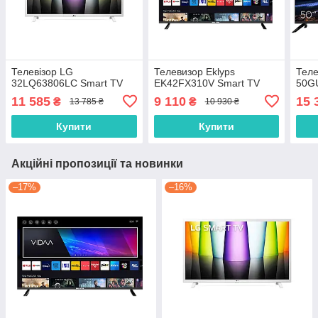
Телевізор LG
Телевизор Eklyps
Тел
32LQ63806LC Smart TV
EK42FX310V Smart TV
50G
11 585
9 110
15 
₴
₴
13 785 ₴
10 930 ₴
Купити
Купити
Акційні пропозиції та новинки
–17%
–16%