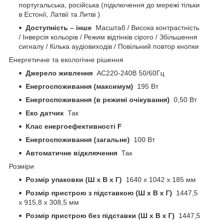
португальська, російська (підключення до мережі тільки
в Естонії, Латвії та Литві )
Доступність – інше
Масштаб / Висока контрастність
/ Інверсія кольорів / Режим відтінків сірого / Збільшення
сигналу / Кілька аудіовиходів / Повільний повтор кнопки
Енергетичне та екологічне рішення
Джерело живлення
AC220-240В 50/60Гц
Енергоспоживання (максимум)
195 Вт
Енергоспоживання (в режимі очікування)
0,50 Вт
Еко датчик
Так
Клас енергоефективності F
Енергоспоживання (загальне)
100 Вт
Автоматичне відключення
Так
Розміри
Розмір упаковки (Ш х В х Г)
1640 х 1042 х 185 мм
Розмір пристрою з підставкою (Ш x В x Г)
1447,5
х 915,8 х 308,5 мм
Розмір пристрою без підставки (Ш x В x Г)
1447,5