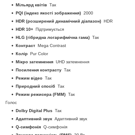
Мільярд квітів
Так
PQI (індекс якості зображення)
2000
HDR (розширений динамічний діапазон)
HDR
HDR 10+
Підтримується
HLG (гібридна логарифмічна гама)
Так
Контраст
Mega Contrast
Колір
Pur Color
Мікро затемнення
UHD затемнення
Посилення контрасту
Так
Режим відео
Так
Природний спосіб
Так
Режим режисера (FMM)
Так
Голос
Dolby Digital Plus
Так
Адаптивний звук
Адаптивний звук
Q-симфонія
Q-симфонія
Звукова потужність (RMS)
20 Вт