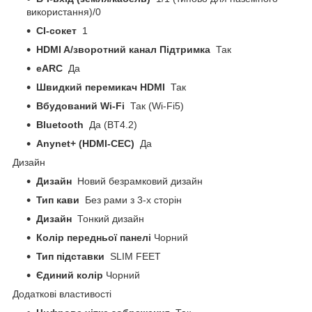
використання)/0
CI-сокет
1
HDMI A/зворотний канал Підтримка
Так
eARC
Да
Швидкий перемикач HDMI
Так
Вбудований Wi-Fi
Так (Wi-Fi5)
Bluetooth
Да (BT4.2)
Anynet+ (HDMI-CEC)
Да
Дизайн
Дизайн
Новий безрамковий дизайн
Тип кави
Без рами з 3-х сторін
Дизайн
Тонкий дизайн
Колір передньої панелі
Чорний
Тип підставки
SLIM FEET
Єдиний колір
Чорний
Додаткові властивості