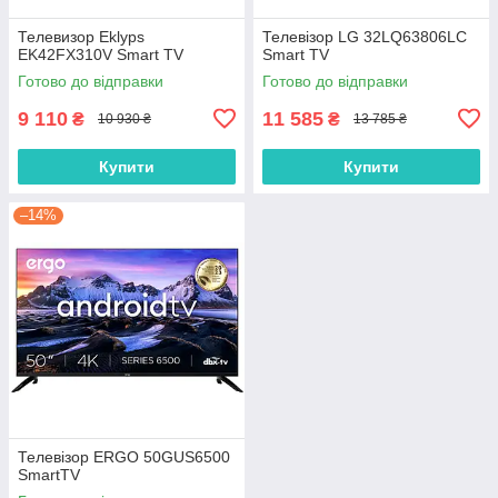
Телевизор Eklyps
Телевізор LG 32LQ63806LC
EK42FX310V Smart TV
Smart TV
Готово до відправки
Готово до відправки
9 110
11 585
₴
₴
10 930 ₴
13 785 ₴
Купити
Купити
–14%
Телевізор ERGO 50GUS6500
SmartTV