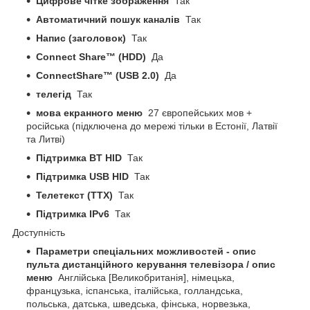
Цифрове чітке зображення
Так
Автоматичний пошук каналів
Так
Напис (заголовок)
Так
Connect Share™ (HDD)
Да
ConnectShare™ (USB 2.0)
Да
телегід
Так
мова екранного меню
27 європейських мов +
російська (підключена до мережі тільки в Естонії, Латвії
та Литві)
Підтримка BT HID
Так
Підтримка USB HID
Так
Телетекст (ТТХ)
Так
Підтримка IPv6
Так
Доступність
Параметри спеціальних можливостей - опис
пульта дистанційного керування телевізора / опис
меню
Англійська [Великобританія], німецька,
французька, іспанська, італійська, голландська,
польська, датська, шведська, фінська, норвезька,