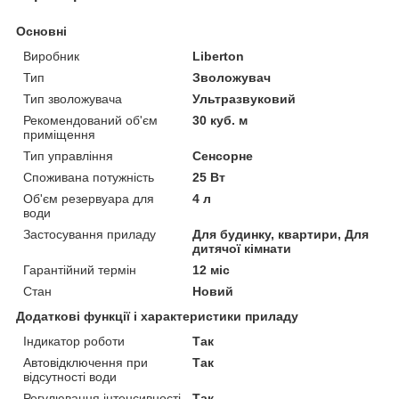
Основні
Виробник
Liberton
Тип
Зволожувач
Тип зволожувача
Ультразвуковий
Рекомендований об'єм
30 куб. м
приміщення
Тип управління
Сенсорне
Споживана потужність
25 Вт
Об'єм резервуара для
4 л
води
Застосування приладу
Для будинку, квартири, Для
дитячої кімнати
Гарантійний термін
12 міс
Стан
Новий
Додаткові функції і характеристики приладу
Індикатор роботи
Так
Автовідключення при
Так
відсутності води
Регулювання інтенсивності
Так