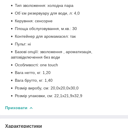
Тип зволоження: холодна пара
Об`єм резервуару для води, л: 4,0
Керувння: сенсорне
Площа обслуговування, м.кв.: 30
Контейнер для аромамасел: так
Пульт: ні
Базові опціїї: зволоження , ароматизація,
автовідключення без води
Особливості: one touch
Вага нетто, кг: 1,20
Вага брутто, кг: 1,40
Розмір виробу, см: 20,0x20,0x30,0
Розмір упаковки, см: 22,1x21,9x32,9
Приховати
Характеристики