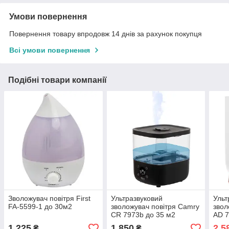
Умови повернення
Повернення товару впродовж 14 днів за рахунок покупця
Всі умови повернення
Подібні товари компанії
Зволожувач повітря First
Ультразвуковий
Ульт
FA-5599-1 до 30м2
зволожувач повітря Camry
звол
CR 7973b до 35 м2
AD 7
1 225
1 850
2 5
₴
₴