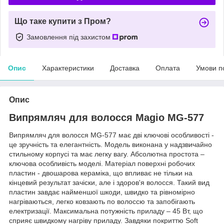
Що таке купити з Пром?
Замовлення під захистом
Опис
Характеристики
Доставка
Оплата
Умови п
Опис
Випрямляч для волосся Magio MG-577
Випрямляч для волосся MG-577 має дві ключові особливості -
це зручність та елегантність. Модель виконана у надзвичайно
стильному корпусі та має легку вагу. Абсолютна простота –
ключова особливість моделі. Матеріал поверхні робочих
пластин - двошарова кераміка, що впливає не тільки на
кінцевий результат зачіски, але і здоров'я волосся. Такий вид
пластин завдає найменшої шкоди, швидко та рівномірно
нагріваються, легко ковзають по волоссю та запобігають
електризації. Максимальна потужність приладу – 45 Вт, що
сприяє швидкому нагріву приладу. Завдяки покриттю Soft