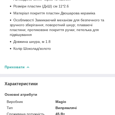
Розміри пластин (ДхШ) см 11*2.6
Матеріал покриття пластин Двошарова кераміка
Особливості Замикаючий механізм для безпечного та
зручного зберігання; поворотний шнур; плаваючі
пластини; протиковзне покриття ручки; петелька для
підвішування
Довжина шнура, м 1.8
Колір Шоколад/золото
Приховати
Характеристики
Основні атрибути
Виробник
Magio
Тип
Випрямлячі
Споживана потужність
45 Вт