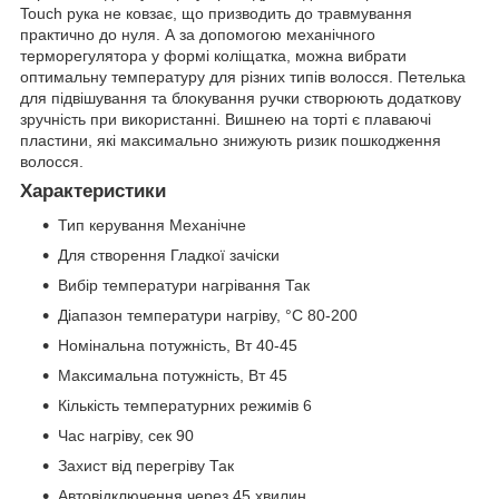
Touch рука не ковзає, що призводить до травмування
практично до нуля. А за допомогою механічного
терморегулятора у формі коліщатка, можна вибрати
оптимальну температуру для різних типів волосся. Петелька
для підвішування та блокування ручки створюють додаткову
зручність при використанні. Вишнею на торті є плаваючі
пластини, які максимально знижують ризик пошкодження
волосся.
Характеристики
Тип керування Механічне
Для створення Гладкої зачіски
Вибір температури нагрівання Так
Діапазон температури нагріву, °С 80-200
Номінальна потужність, Вт 40-45
Максимальна потужність, Вт 45
Кількість температурних режимів 6
Час нагріву, сек 90
Захист від перегріву Так
Автовідключення через 45 хвилин