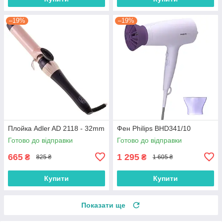
–19%
–19%
Плойка Adler AD 2118 - 32mm
Фен Philips BHD341/10
Готово до відправки
Готово до відправки
665
1 295
₴
₴
825 ₴
1 605 ₴
Купити
Купити
Показати ще