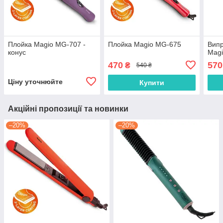
Плойка Magio MG-707 -
Плойка Magio MG-675
Випр
конус
Mag
470
570
₴
540 ₴
Ціну уточнюйте
Купити
Акційні пропозиції та новинки
–20%
–20%