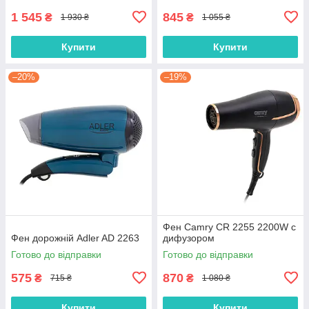
1 545
845
₴
₴
1 930 ₴
1 055 ₴
Купити
Купити
–20%
–19%
Фен Camry CR 2255 2200W с
Фен дорожній Adler AD 2263
дифузором
Готово до відправки
Готово до відправки
575
870
₴
₴
715 ₴
1 080 ₴
Купити
Купити