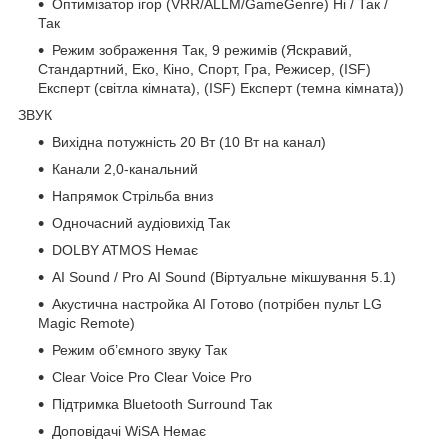
Оптимізатор ігор (VRR/ALLM/GameGenre) Ні / Так /
Так
Режим зображення Так, 9 режимів (Яскравий,
Стандартний, Еко, Кіно, Спорт, Гра, Режисер, (ISF)
Експерт (світла кімната), (ISF) Експерт (темна кімната))
ЗВУК
Вихідна потужність 20 Вт (10 Вт на канал)
Канали 2,0-канальний
Напрямок Стрільба вниз
Одночасний аудіовихід Так
DOLBY ATMOS Немає
AI Sound / Pro AI Sound (Віртуальне мікшування 5.1)
Акустична настройка AI Готово (потрібен пульт LG
Magic Remote)
Режим об’ємного звуку Так
Clear Voice Pro Clear Voice Pro
Підтримка Bluetooth Surround Так
Доповідачі WiSA Немає