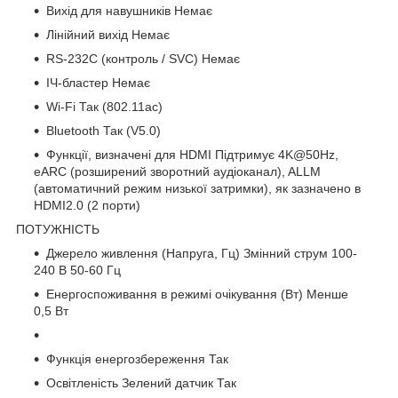
Вихід для навушників Немає
Лінійний вихід Немає
RS-232C (контроль / SVC) Немає
ІЧ-бластер Немає
Wi-Fi Так (802.11ac)
Bluetooth Так (V5.0)
Функції, визначені для HDMI Підтримує 4K@50Hz,
eARC (розширений зворотний аудіоканал), ALLM
(автоматичний режим низької затримки), як зазначено в
HDMI2.0 (2 порти)
ПОТУЖНІСТЬ
Джерело живлення (Напруга, Гц) Змінний струм 100-
240 В 50-60 Гц
Енергоспоживання в режимі очікування (Вт) Менше
0,5 Вт
Функція енергозбереження Так
Освітленість Зелений датчик Так