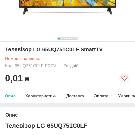
Телевізор LG 65UQ751C0LF SmartTV
Немає в наявності
Код: 65UQ751C0LF PRTV
Роздріб
0,01
₴
Опис
Характеристики
Доставка
Оплата
Умови п
Опис
Телевізор LG 65UQ751C0LF