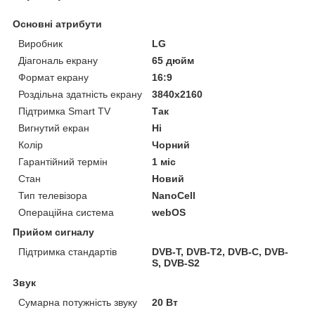
Основні атрибути
Виробник
LG
Діагональ екрану
65 дюйм
Формат екрану
16:9
Роздільна здатність екрану
3840x2160
Підтримка Smart TV
Так
Вигнутий екран
Ні
Колір
Чорний
Гарантійний термін
1 міс
Стан
Новий
Тип телевізора
NanoCell
Операційна система
webOS
Прийом сигналу
Підтримка стандартів
DVB-T, DVB-T2, DVB-C, DVB-
S, DVB-S2
Звук
Сумарна потужність звуку
20 Вт