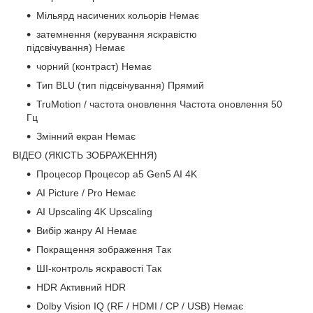
Мільярд насичених кольорів Немає
затемнення (керування яскравістю
підсвічування) Немає
чорний (контраст) Немає
Тип BLU (тип підсвічування) Прямий
TruMotion / частота оновлення Частота оновлення 50
Гц
Змінний екран Немає
ВІДЕО (ЯКІСТЬ ЗОБРАЖЕННЯ)
Процесор Процесор a5 Gen5 AI 4K
AI Picture / Pro Немає
AI Upscaling 4K Upscaling
Вибір жанру AI Немає
Покращення зображення Так
ШІ-контроль яскравості Так
HDR Активний HDR
Dolby Vision IQ (RF / HDMI / CP / USB) Немає