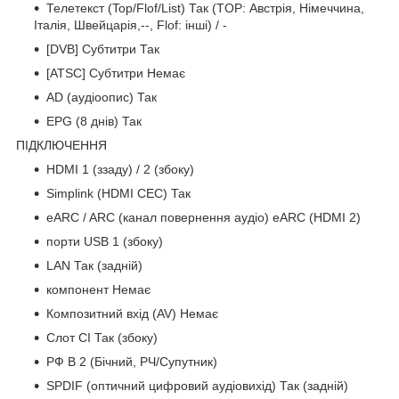
Телетекст (Top/Flof/List) Так (TOP: Австрія, Німеччина,
Італія, Швейцарія,--, Flof: інші) / -
[DVB] Субтитри Так
[ATSC] Субтитри Немає
AD (аудіоопис) Так
EPG (8 днів) Так
ПІДКЛЮЧЕННЯ
HDMI 1 (ззаду) / 2 (збоку)
Simplink (HDMI CEC) Так
eARC / ARC (канал повернення аудіо) eARC (HDMI 2)
порти USB 1 (збоку)
LAN Так (задній)
компонент Немає
Композитний вхід (AV) Немає
Слот CI Так (збоку)
РФ В 2 (Бічний, РЧ/Супутник)
SPDIF (оптичний цифровий аудіовихід) Так (задній)