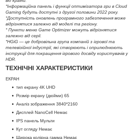
від країни.
*Інформаційна панель і функції оптимізатора гри в Cloud
Gaming будуть доступні з другої половини 2022 року.
*Доступність оновлень програмного забезпечення може
відрізнятися залежно від моделі та регіону.
* Пункти меню Game Optimizer можуть відрізнятися
залежно від серії.
*HGiG — це добровільна група компаній з ігрової та
телевізійної індустрії, які створюють і оприлюднюють
інструкції для покращення ігрового досвіду користувачів у
HDR.
ТЕХНІЧНІ ХАРАКТЕРИСТИКИ
ЕКРАН
тип екрану 4K UHD
Розмір екрану (дюйми) 65
Аналіз зображення 3840*2160
Дисплей NanoCell Немає
IPS панель Мульти
Кут огляду Немає
Широка колірна гамма Немає