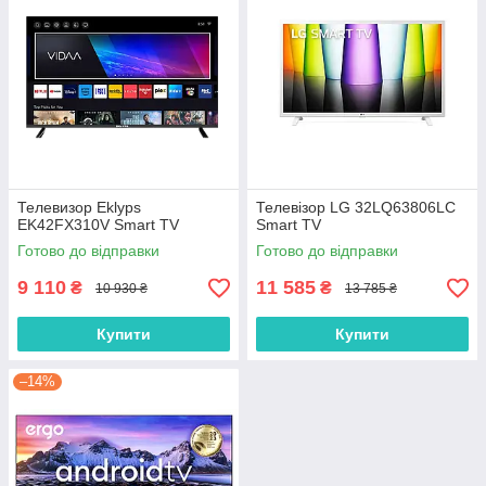
Телевизор Eklyps
Телевізор LG 32LQ63806LC
EK42FX310V Smart TV
Smart TV
Готово до відправки
Готово до відправки
9 110
11 585
₴
₴
10 930 ₴
13 785 ₴
Купити
Купити
–14%