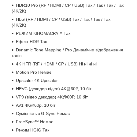
HDR10 Pro (RF / HDMI / CP / USB) Так / Так / Так / Так
(4K/2K)
HLG (RF / HDMI / CP / USB) Так / Так / Так / Так
(4K/2K)
РЕЖИМ КІНОМАЄРА™ Так
Ефект HDR Так
Dynamic Tone Mapping / Pro Динамічне відображення
тонів
4K HFR (RF / HDMI / CP / USB) Ні ні ні ні
Motion Pro Немає
Upscaler 4K Upscaler
HEVC (декодер відео) 4K@60P, 10 біт
VP9 (відео декодер) 4K@60P, 10 біт
AV1 4K@60p, 10 біт
Сумісність з G-Sync Немає
FreeSync™ Немає
Режим HGIG Так