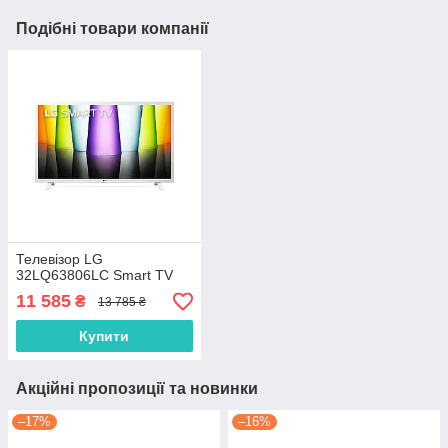
Подібні товари компанії
Телевізор LG
32LQ63806LC Smart TV
11 585
₴
13 785 ₴
Купити
Акційні пропозиції та новинки
–17%
–16%