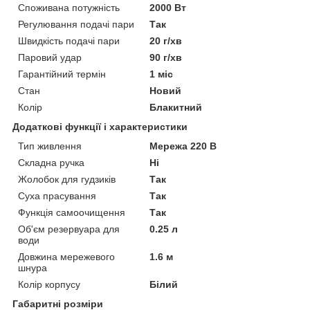
Споживана потужність
2000 Вт
Регулювання подачі пари
Так
Швидкість подачі пари
20 г/хв
Паровий удар
90 г/хв
Гарантійний термін
1 міс
Стан
Новий
Колір
Блакитний
Додаткові функції і характеристики
Тип живлення
Мережа 220 В
Складна ручка
Ні
Жолобок для гудзиків
Так
Суха прасування
Так
Функція самоочищення
Так
Об'єм резервуара для
0.25 л
води
Довжина мережевого
1.6 м
шнура
Колір корпусу
Білий
Габаритні розміри