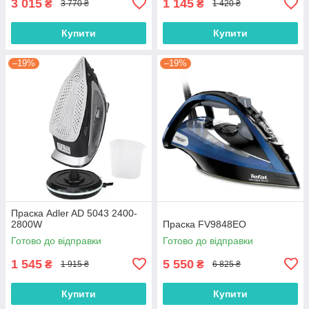
3 015
1 145
₴
₴
3 770 ₴
1 420 ₴
Купити
Купити
–19%
–19%
Праска Adler AD 5043 2400-
2800W
Праска FV9848EO
Готово до відправки
Готово до відправки
1 545
5 550
₴
₴
1 915 ₴
6 825 ₴
Купити
Купити