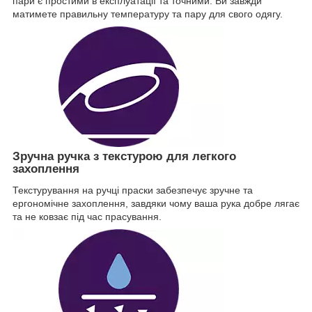
пари є простими в експлуатації та точними. Ви завжди
матимете правильну температуру та пару для свого одягу.
Зручна ручка з текстурою для легкого
захоплення
Текстурування на ручці праски забезпечує зручне та
ергономічне захоплення, завдяки чому ваша рука добре лягає
та не ковзає під час прасування.