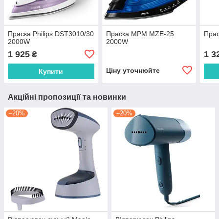
Праска Philips DST3010/30
Праска MPM MZE-25
Прас
2000W
2000W
1 925
1 3
₴
Ціну уточнюйте
Купити
Акційні пропозиції та новинки
–20%
–20%