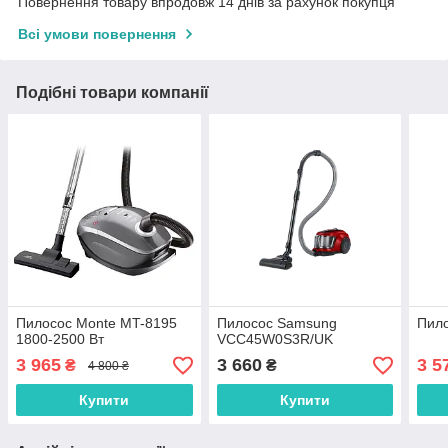
Повернення товару впродовж 14 днів за рахунок покупця
Всі умови повернення
Подібні товари компанії
Пилосос Monte MT-8195
Пилосос Samsung
Пило
1800-2500 Вт
VCC45W0S3R/UK
3 965
3 660
3 5
₴
₴
4 800 ₴
Купити
Купити