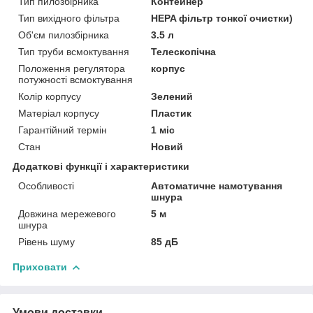
Тип пилозбірника
Контейнер
Тип вихідного фільтра
HEPA фільтр тонкої очистки)
Об'єм пилозбірника
3.5 л
Тип труби всмоктування
Телескопічна
Положення регулятора
корпус
потужності всмоктування
Колір корпусу
Зелений
Матеріал корпусу
Пластик
Гарантійний термін
1 міс
Стан
Новий
Додаткові функції і характеристики
Особливості
Автоматичне намотування
шнура
Довжина мережевого
5 м
шнура
Рівень шуму
85 дБ
Приховати
Умови доставки