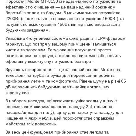
Порохотяг Monte MT-8130 із надзвичайною потужністю та
ефективністю очищення — це ваш надійний союзник у
боротьбі з пилом та брудом. З максимальною потужністю
2200Вт (з номінальною споживаною потужністю 1600Вт) та
потужністю всмоктування 450Вт, він миттєво впорається з
будь-яким завданням.
Унікальна 4-ступенева система фільтрації із НЕРА-фільтром
гарантує, що повітря у вашому приміщенні залишиться
чистим та здоровим. Регулювання потужності просто
натисканням на корпусі, а циклонна система забезпечить
ефективну всмоктуючу потужність без втрат.
Зручність використання — це ключовий аспект. Металева
телескопічна труба та ручка для перенесення роблять
прибирання легким та комфортним. Рівень шуму на рівні 85
дБ не залишить байдужими навіть найвимогливіших
користувачів.
З набором насадок, які включають універсальну щітку із
перемикачем «килим/підлога», насадку 2в1 (щілинна
насадка/щітка для пилу), щітку для паркету та насадку для
чищення м’яких меблів, цей порохотяг стає справжнім
майстром всіх поверхонь.
За весь цей функціонал прибирання стає легким та