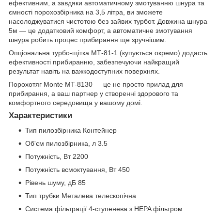
ефективним, а завдяки автоматичному змотуванню шнура та
ємності порохозбірника на 3,5 літра, ви зможете
насолоджуватися чистотою без зайвих турбот. Довжина шнура
5м — це додатковий комфорт, а автоматичне змотування
шнура робить процес прибирання ще зручнішим.
Опціональна турбо-щітка МТ-81-1 (купується окремо) додасть
ефективності прибиранню, забезпечуючи найкращий
результат навіть на важкодоступних поверхнях.
Порохотяг Monte MT-8130 — це не просто прилад для
прибирання, а ваш партнер у створенні здорового та
комфортного середовища у вашому домі.
Характеристики
Тип пилозбірника Контейнер
Об'єм пилозбірника, л 3.5
Потужність, Вт 2200
Потужність всмоктування, Вт 450
Рівень шуму, дБ 85
Тип трубки Металева телескопічна
Система фільтрації 4-ступенева з HEPA фільтром