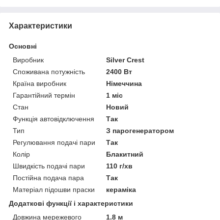
Характеристики
Основні
Виробник
Silver Crest
Споживана потужність
2400 Вт
Країна виробник
Німеччина
Гарантійний термін
1 міс
Стан
Новий
Функція автовідключення
Так
Тип
З парогенератором
Регулювання подачі пари
Так
Колір
Блакитний
Швидкість подачі пари
110 г/хв
Постійна подача пара
Так
Матеріал підошви праски
кераміка
Додаткові функції і характеристики
Довжина мережевого
1.8 м