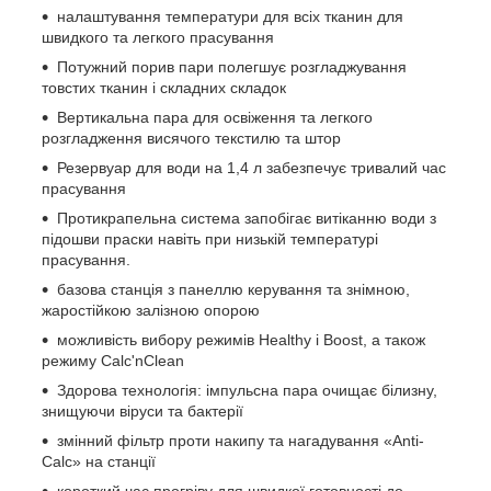
налаштування температури для всіх тканин для
швидкого та легкого прасування
Потужний порив пари полегшує розгладжування
товстих тканин і складних складок
Вертикальна пара для освіження та легкого
розгладження висячого текстилю та штор
Резервуар для води на 1,4 л забезпечує тривалий час
прасування
Протикрапельна система запобігає витіканню води з
підошви праски навіть при низькій температурі
прасування.
базова станція з панеллю керування та знімною,
жаростійкою залізною опорою
можливість вибору режимів Healthy і Boost, а також
режиму Calc'nClean
Здорова технологія: імпульсна пара очищає білизну,
знищуючи віруси та бактерії
змінний фільтр проти накипу та нагадування «Anti-
Calc» на станції