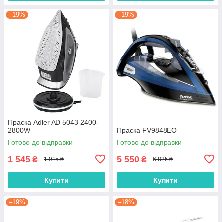
–19%
–19%
Праска Adler AD 5043 2400-
2800W
Праска FV9848EO
Готово до відправки
Готово до відправки
1 545
5 550
₴
₴
1 915 ₴
6 825 ₴
Купити
Купити
–19%
–18%