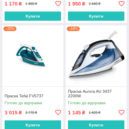
1 170
1 950
₴
₴
1 465 ₴
2 440 ₴
Купити
Купити
–20%
–19%
Праска Aurora AU 3437
Праска Tefal FV5737
2200W
Готово до відправки
Готово до відправки
3 015
1 145
₴
₴
3 770 ₴
1 420 ₴
Купити
Купити