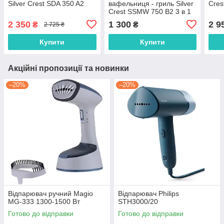
Silver Crest SDA 350 A2
вафельниця - гриль Silver
Cres
Crest SSMW 750 B2 3 в 1
2 350
1 300
2 9
₴
₴
2 725 ₴
Купити
Купити
Акційні пропозиції та новинки
–20%
–20%
Відпарювач ручний Magio
Відпарювач Philips
MG-333 1300-1500 Вт
STH3000/20
Готово до відправки
Готово до відправки