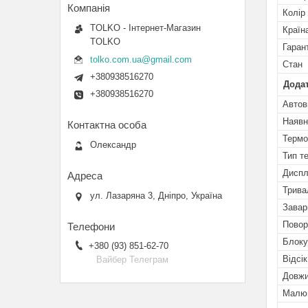
Колір
TOLKO - Інтернет-Магазин
Країн
TOLKO
Гаран
tolko.com.ua@gmail.com
Стан
+380938516270
Додат
+380938516270
Автов
Наявн
Термо
Олександр
Тип т
Дисп
Трива
ул. Лазаряна 3, Дніпро, Україна
Завар
Повор
Блоку
+380 (93) 851-62-70
Відсі
Вайбер Телеграм
Довжи
Малюн