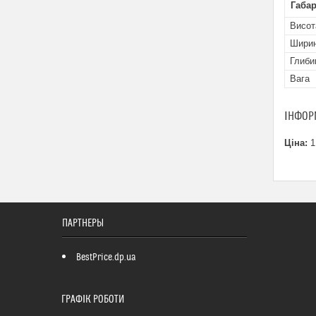
Габар
Висот
Шири
Глиби
Вага
ІНФОР
Ціна:
1
ПАРТНЕРЫ
BestPrice.dp.ua
ГРАФІК РОБОТИ