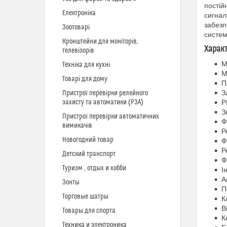
постій
Електроніка
сигнал
забезп
Зоотоварі
систем
Кронштейни для моніторів,
Харак
телевізорів
М
Техніка для кухні
М
Товарі для дому
П
З
Пристрої перевірки релейного
захисту та автоматики (РЗА)
Р
З
Пристрої перевірки автоматичних
Ф
вимикачів
Р
Новогодний товар
Ф
Р
Детский транспорт
Ф
Туризм , отдых и хобби
І
А
Зонты
П
Торговые шатры
К
В
Товары для спорта
К
Техника и электроника