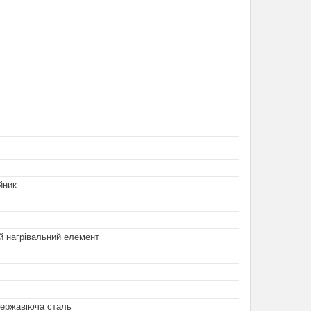
йник
й нагрівальний елемент
Нержавіюча сталь