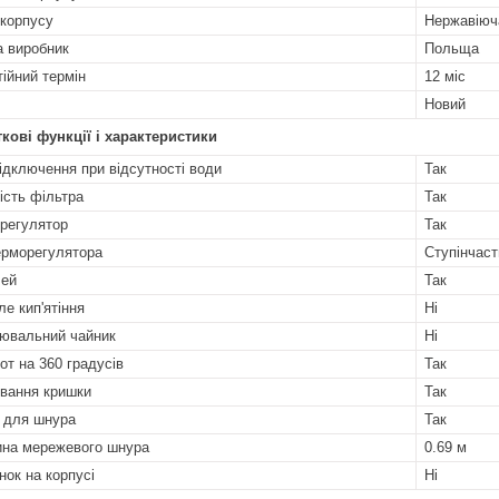
 корпусу
Нержавіюч
а виробник
Польща
тійний термін
12 міс
Новий
кові функції і характеристики
ідключення при відсутності води
Так
ість фільтра
Так
регулятор
Так
ерморегулятора
Ступінчаст
лей
Так
ле кип'ятіння
Ні
ювальний чайник
Ні
от на 360 градусів
Так
вання кришки
Так
к для шнура
Так
на мережевого шнура
0.69 м
ок на корпусі
Ні