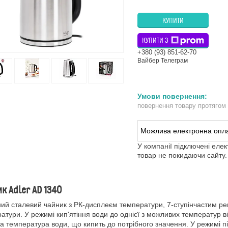
КУПИТИ
КУПИТИ З
+380 (93) 851-62-70
Вайбер Телеграм
повернення товару протягом
У компанії підключені еле
товар не покидаючи сайту.
к Adler AD 1340
ий сталевий чайник з РК-дисплеєм температури, 7-ступінчастим р
атури. У режимі кип'ятіння води до однієї з можливих температур в
а температура води, що кипить до потрібного значення. У режимі п