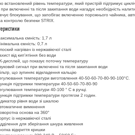
но встановлений рівень температури, який пристрій підтримує циклі
 при включенні та після закипання води нагадує необхідність налит
ечує блокування, що запобігає включенню порожнього чайника, авт
а контролю безпеки STRIX.
теристики
аксимальна ємність: 1,7 л
інімальна ємність: 0,7 л
лоский нагрівач із нержавіючої сталі
ахист від кип'ятіння без води
К-дисплей, що показує поточну температуру
вуковий сигнал при включенні та після закипання води
ільтр, що зупиняє відкладення кальцію
егулювання температури виготовлення 40-50-60-70-80-90-100°С.
ункція підтримки температури 40-50-60-70-80-90
егулювання температури 40-100 ° C в ручці.
ункція підтримки температури протягом 2 годин.
ндикатор рівня води зі шкалою
втоматичне вимкнення
оворотна основа на 360°
орпус із нержавіючої сталі
ідділення для зберігання шнура живлення
нопка відкриття кришки