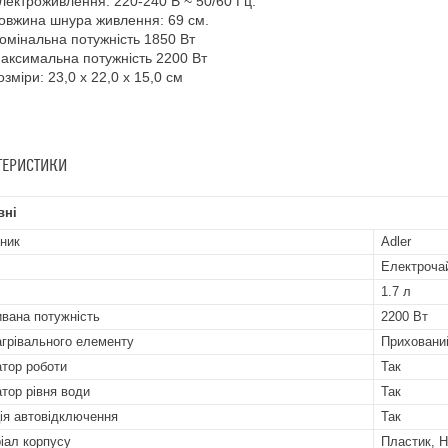
лектроживлення: 220-240 В ~ 50/60 Гц.
овжина шнура живлення: 69 см.
омінальна потужність 1850 Вт
аксимальна потужність 2200 Вт
озміри: 23,0 х 22,0 х 15,0 см
ТЕРИСТИКИ
вні
ник
Adler
Електроча
1.7 л
вана потужність
2200 Вт
агрівального елементу
Приховани
атор роботи
Так
атор рівня води
Так
ія автовідключення
Так
іал корпусу
Пластик, 