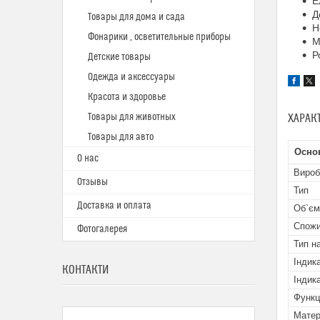
Е
Д
Товары для дома и сада
Н
Фонарики , осветительные приборы
М
Р
Детские товары
Одежда и аксессуары
Красота и здоровье
Товары для животных
ХАРАК
Товары для авто
Осно
О нас
Вироб
Отзывы
Тип
Доставка и оплата
Об`єм
Спожи
Фотогалерея
Тип н
Індик
КОНТАКТИ
Індик
Функц
Матер