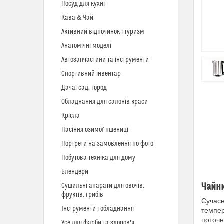
Посуд для кухні
Кава & Чай
Активний відпочинок і туризм
Анатомічні моделі
Автозапчастини та інструменти
Спортивний інвентар
Дача, сад, город
Обладнання для салонів краси
Крісла
Насіння озимої пшениці
Портрети на замовлення по фото
Побутова техніка для дому
Блендери
Чайни
Сушильні апарати для овочів,
фруктів, грибів
Сучасн
Інструменти і обладнання
темпер
поточн
Усе для фарби та здоров'я