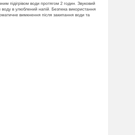
чним підігрівом води протягом 2 годин. Звуковий
и воду в улюблений напій. Безпека використання
оматичне вимкнення після закипання води та