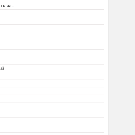
а сталь
ий