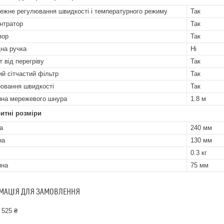
ежне регулювання швидкості і температурного режиму
Так
нтратор
Так
зор
Так
на ручка
Ні
т від перегріву
Так
ий сітчастий фільтр
Так
ювання швидкості
Так
на мережевого шнура
1.8 м
итні розміри
а
240 мм
на
130 мм
0.3 кг
ина
75 мм
МАЦІЯ ДЛЯ ЗАМОВЛЕННЯ
 525 ₴