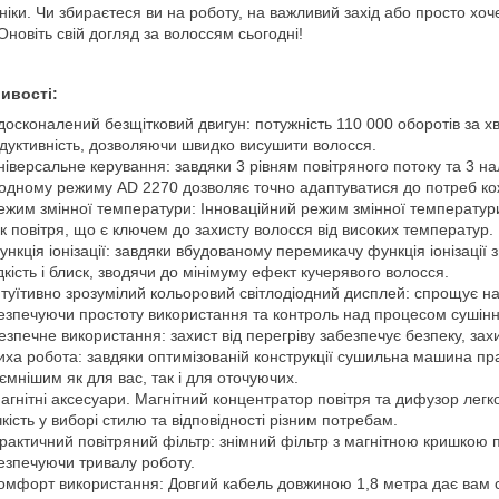
ніки. Чи збираєтеся ви на роботу, на важливий захід або просто хо
 Оновіть свій догляд за волоссям сьогодні!
ивості:
досконалений безщітковий двигун: потужність 110 000 оборотів за
дуктивність, дозволяючи швидко висушити волосся.
ніверсальне керування: завдяки 3 рівням повітряного потоку та 3 
одному режиму AD 2270 дозволяє точно адаптуватися до потреб ко
ежим змінної температури: Інноваційний режим змінної температур
ік повітря, що є ключем до захисту волосся від високих температур.
ункція іонізації: завдяки вбудованому перемикачу функція іонізації
дкість і блиск, зводячи до мінімуму ефект кучерявого волосся.
нтуїтивно зрозумілий кольоровий світлодіодний дисплей: спрощує н
езпечуючи простоту використання та контроль над процесом сушінн
езпечне використання: захист від перегріву забезпечує безпеку, з
иха робота: завдяки оптимізованій конструкції сушильна машина пр
ємнішим як для вас, так і для оточуючих.
агнітні аксесуари. Магнітний концентратор повітря та дифузор лег
чкість у виборі стилю та відповідності різним потребам.
рактичний повітряний фільтр: знімний фільтр з магнітною кришкою
езпечуючи тривалу роботу.
омфорт використання: Довгий кабель довжиною 1,8 метра дає вам с