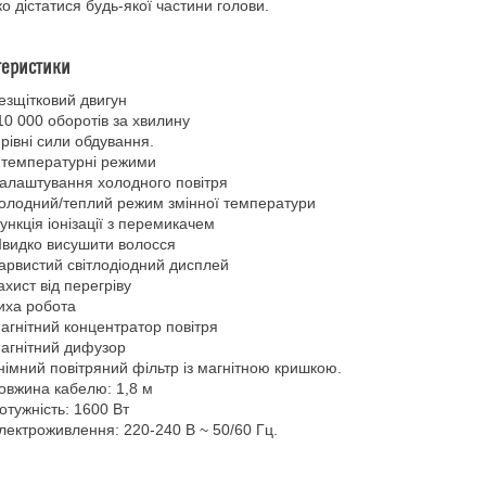
ко дістатися будь-якої частини голови.
теристики
езщітковий двигун
10 000 оборотів за хвилину
 рівні сили обдування.
 температурні режими
алаштування холодного повітря
олодний/теплий режим змінної температури
ункція іонізації з перемикачем
видко висушити волосся
арвистий світлодіодний дисплей
ахист від перегріву
иха робота
агнітний концентратор повітря
агнітний дифузор
німний повітряний фільтр із магнітною кришкою.
овжина кабелю: 1,8 м
отужність: 1600 Вт
лектроживлення: 220-240 В ~ 50/60 Гц.