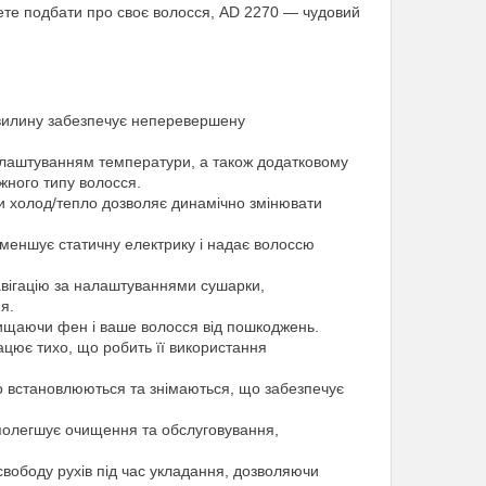
чете подбати про своє волосся, AD 2270 — чудовий
 хвилину забезпечує неперевершену
налаштуванням температури, а також додатковому
жного типу волосся.
и холод/тепло дозволяє динамічно змінювати
 зменшує статичну електрику і надає волоссю
авігацію за налаштуваннями сушарки,
я.
ахищаючи фен і ваше волосся від пошкоджень.
ацює тихо, що робить її використання
ко встановлюються та знімаються, що забезпечує
 полегшує очищення та обслуговування,
вободу рухів під час укладання, дозволяючи