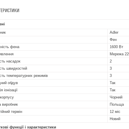
ТЕРИСТИКИ
вні
ник
Adler
Фен
ність фена
1600 Вт
ивлення
Мережа 22
ість насадок
2
ість швидкостей
3
ість температурних режимів
3
ний обдув
Так
я іонізації
Так
 корпусу
Чорний
а виробник
Польща
тійний термін
12 міс
Новий
кові функції і характеристики