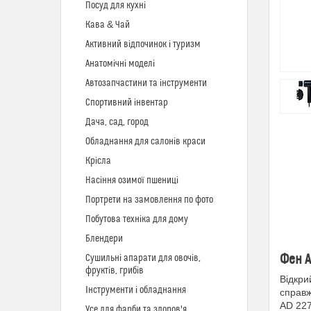
Посуд для кухні
Кава & Чай
Активний відпочинок і туризм
Анатомічні моделі
Автозапчастини та інструменти
Спортивний інвентар
Дача, сад, город
Обладнання для салонів краси
Крісла
Насіння озимої пшениці
Портрети на замовлення по фото
Побутова техніка для дому
Блендери
Фен A
Сушильні апарати для овочів,
фруктів, грибів
Відкри
Інструменти і обладнання
справж
AD 227
Усе для фарби та здоров'я