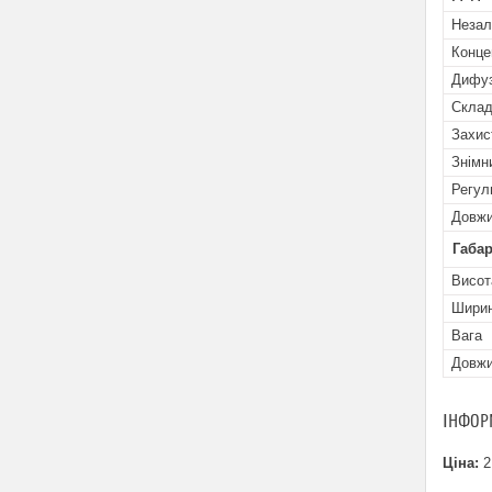
Незал
Конце
Дифу
Склад
Захис
Знімн
Регул
Довжи
Габар
Висот
Шири
Вага
Довж
ІНФОР
Ціна:
2