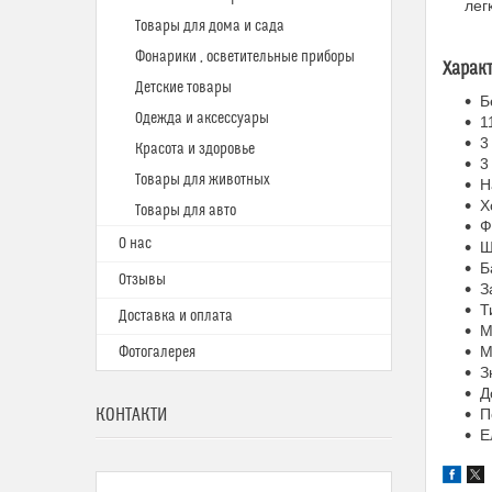
лег
Товары для дома и сада
Фонарики , осветительные приборы
Харак
Детские товары
Б
Одежда и аксессуары
1
3
Красота и здоровье
3
Товары для животных
Н
Х
Товары для авто
Ф
О нас
Ш
Б
Отзывы
З
Т
Доставка и оплата
М
М
Фотогалерея
З
Д
КОНТАКТИ
П
Е