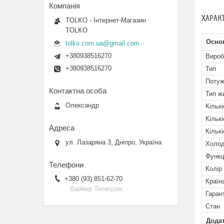
ХАРАК
TOLKO - Інтернет-Магазин
TOLKO
Осно
tolko.com.ua@gmail.com
+380938516270
Вироб
+380938516270
Тип
Потуж
Тип ж
Олександр
Кільк
Кільк
Кільк
ул. Лазаряна 3, Дніпро, Україна
Холод
Функці
Колір
+380 (93) 851-62-70
Країн
Вайбер Телеграм
Гаран
Стан
Додат