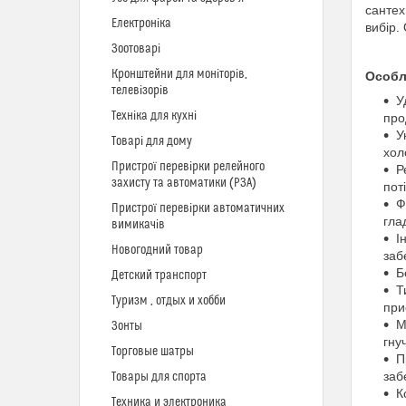
сантех
Електроніка
вибір.
Зоотоварі
Кронштейни для моніторів,
Особл
телевізорів
У
Техніка для кухні
про
У
Товарі для дому
хол
Пристрої перевірки релейного
Р
захисту та автоматики (РЗА)
пот
Ф
Пристрої перевірки автоматичних
гла
вимикачів
І
Новогодний товар
заб
Б
Детский транспорт
Т
Туризм , отдых и хобби
при
М
Зонты
гну
Торговые шатры
П
заб
Товары для спорта
К
Техника и электроника