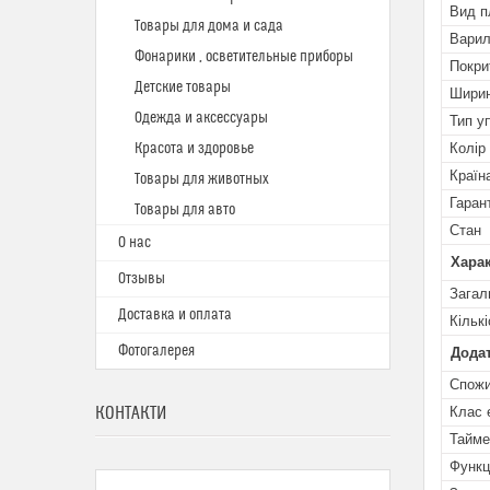
Вид п
Товары для дома и сада
Варил
Фонарики , осветительные приборы
Покри
Детские товары
Ширин
Одежда и аксессуары
Тип у
Красота и здоровье
Колір
Країн
Товары для животных
Гаран
Товары для авто
Стан
О нас
Харак
Отзывы
Загал
Доставка и оплата
Кільк
Фотогалерея
Додат
Спожи
КОНТАКТИ
Клас 
Тайме
Функц