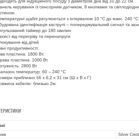
ідходить для індукційного посуду з діаметром дна від 10 до 22 см.
анель керування із сенсорним датчиком, 8 кнопками та світлодіод
стиною.
емпературні щаблі регулюються з інтервалом 10 °C до макс. 240 °С
будована ідентифікація каструлі – попереджувальний сигнал та зах
егульований таймер до 180 хвилин.
ахист від перегріву та перенапруги
локування від дітей
івні продуктивності:
іва пластина: 1800 Вт.
рава пластина: 1000 Вт.
отужність: 2800 Вт
іапазон температур: 60 – 240 °C
озміри приблизно 56 x 6,2 x 31 см (Ш x В x Г)
овжина кабелю: близько 2м.
ТЕРИСТИКИ
вні
ник
Silver Cres