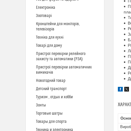
П
П
Електроніка
пла
Зоотоварі
Т
В
Кронштейни для моніторів,
Р
телевізорів
З
Техніка для кухні
Б
Р
Товарі для дому
Л
Пристрої перевірки релейного
П
захисту та автоматики (РЗА)
П
Пристрої перевірки автоматичних
Д
вимикачів
Р
Д
Новогодний товар
Детский транспорт
Туризм , отдых и хобби
ХАРАК
Зонты
Торговые шатры
Осно
Товары для спорта
Вироб
Техника и электроника