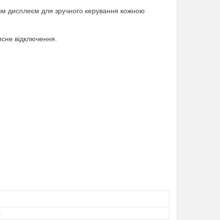
ним дисплеєм для зручного керування кожною
исне відключення.
t