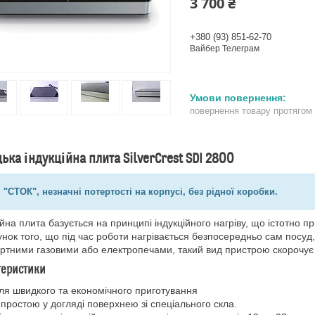
3 700 ₴
+380 (93) 851-62-70
Вайбер Телеграм
повернення товару протягом
ька індукційна плита SilverCrest SDI 2800
 "СТОК", незначні потертості на корпусі, без рідної коробки.
ійна плита базується на принципі індукційного нагріву, що істотно 
унок того, що під час роботи нагрівається безпосередньо сам посуд
ртними газовими або електропечами, такий вид пристрою скорочує 
теристики
ля швидкого та економічного приготування
 простою у догляді поверхнею зі спеціального скла.