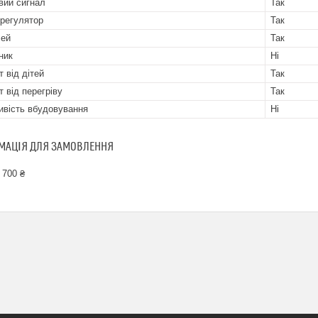
вий сигнал
Так
регулятор
Так
лей
Так
ник
Ні
т від дітей
Так
т від перегріву
Так
вість вбудовування
Ні
МАЦІЯ ДЛЯ ЗАМОВЛЕННЯ
 700 ₴