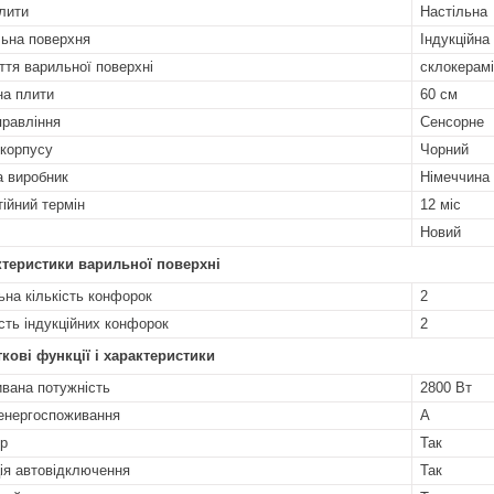
лити
Настільна
ьна поверхня
Індукційна
ття варильної поверхні
склокерамі
а плити
60 см
правління
Сенсорне
 корпусу
Чорний
а виробник
Німеччина
тійний термін
12 міс
Новий
теристики варильної поверхні
ьна кількість конфорок
2
ість індукційних конфорок
2
кові функції і характеристики
вана потужність
2800 Вт
енергоспоживання
A
р
Так
ія автовідключення
Так