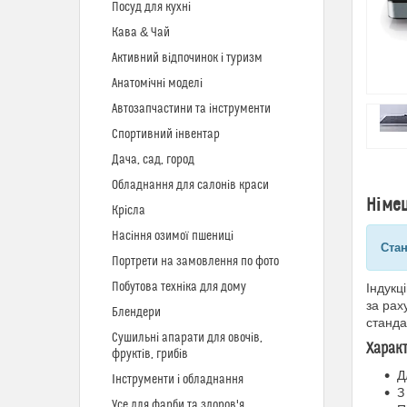
Посуд для кухні
Кава & Чай
Активний відпочинок і туризм
Анатомічні моделі
Автозапчастини та інструменти
Спортивний інвентар
Дача, сад, город
Обладнання для салонів краси
Німец
Крісла
Насіння озимої пшениці
Стан
Портрети на замовлення по фото
Побутова техніка для дому
Індукц
за рах
Блендери
станда
Сушильні апарати для овочів,
Харак
фруктів, грибів
Д
Інструменти і обладнання
З
Усе для фарби та здоров'я