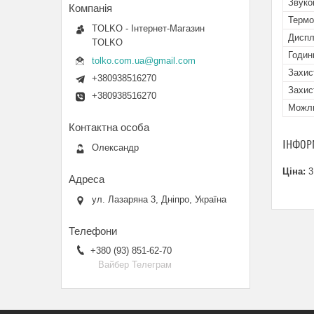
Звуко
Термо
TOLKO - Інтернет-Магазин
Дисп
TOLKO
Годин
tolko.com.ua@gmail.com
Захис
+380938516270
Захис
+380938516270
Можли
ІНФОР
Олександр
Ціна:
3
ул. Лазаряна 3, Дніпро, Україна
+380 (93) 851-62-70
Вайбер Телеграм