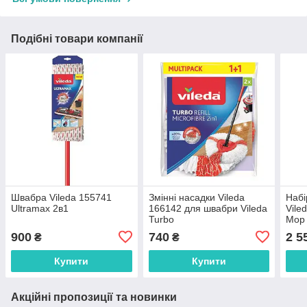
Подібні товари компанії
Швабра Vileda 155741
Змінні насадки Vileda
Набі
Ultramax 2в1
166142 для швабри Vileda
Vile
Turbo
Mop 
900
740
2 5
₴
₴
Купити
Купити
Акційні пропозиції та новинки