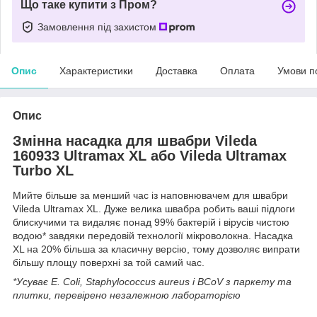
Що таке купити з Пром?
Замовлення під захистом
Опис
Характеристики
Доставка
Оплата
Умови п
Опис
Змінна насадка для швабри Vileda
160933 Ultramax XL або Vileda Ultramax
Turbo XL
Мийте більше за менший час із наповнювачем для швабри
Vileda Ultramax XL. Дуже велика швабра робить ваші підлоги
блискучими та видаляє понад 99% бактерій і вірусів чистою
водою* завдяки передовій технології мікроволокна. Насадка
XL на 20% більша за класичну версію, тому дозволяє випрати
більшу площу поверхні за той самий час.
*Усуває E. Coli, Staphylococcus aureus і BCoV з паркету та
плитки, перевірено незалежною лабораторією