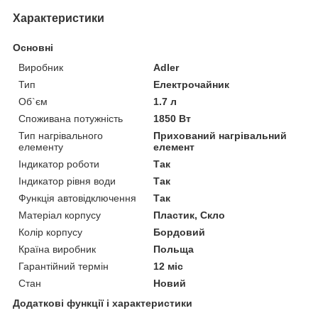
Характеристики
Основні
Виробник
Adler
Тип
Електрочайник
Об`єм
1.7 л
Споживана потужність
1850 Вт
Тип нагрівального
Прихований нагрівальний
елементу
елемент
Індикатор роботи
Так
Індикатор рівня води
Так
Функція автовідключення
Так
Матеріал корпусу
Пластик, Скло
Колір корпусу
Бордовий
Країна виробник
Польща
Гарантійний термін
12 міс
Стан
Новий
Додаткові функції і характеристики