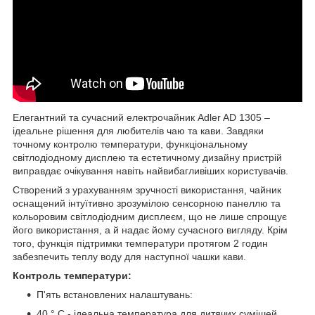
Елегантний та сучасний електрочайник Adler AD 1305 –
ідеальне рішення для любителів чаю та кави. Завдяки
точному контролю температури, функціональному
світлодіодному дисплею та естетичному дизайну пристрій
виправдає очікування навіть найвибагливіших користувачів.
Створений з урахуванням зручності використання, чайник
оснащений інтуїтивно зрозумілою сенсорною панеллю та
кольоровим світлодіодним дисплеєм, що не лише спрощує
його використання, а й надає йому сучасного вигляду. Крім
того, функція підтримки температури протягом 2 годин
забезпечить теплу воду для наступної чашки кави.
Контроль температури:
П'ять встановлених налаштувань:
40 ° C - ідеальна температура для дитячих сумішей.