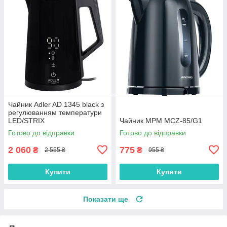
Чайник Adler AD 1345 black з
регулюванням температури
LED/STRIX
Чайник MPM MCZ-85/G1
Готово до відправки
Готово до відправки
2 060
775
₴
₴
2 555 ₴
955 ₴
Купити
Купити
Показати ще