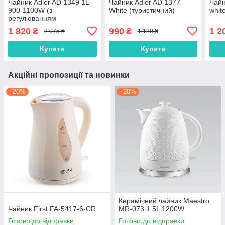
Чайник Adler AD 1349 1L
Чайник Adler AD 1377
Чайн
900-1100W (з
White (туристичний)
white
регулюванням
температури)
1 820
990
1 2
₴
₴
2 075 ₴
1 180 ₴
Купити
Купити
Акційні пропозиції та новинки
–20%
–20%
Керамічний чайник Maestro
Чайник First FA-5417-6-CR
MR-073 1.5L 1200W
Готово до відправки
Готово до відправки