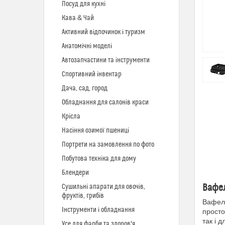
Посуд для кухні
Кава & Чай
Активний відпочинок і туризм
Анатомічні моделі
Автозапчастини та інструменти
Спортивний інвентар
Дача, сад, город
Обладнання для салонів краси
Крісла
Насіння озимої пшениці
Портрети на замовлення по фото
Побутова техніка для дому
Блендери
Вафел
Сушильні апарати для овочів,
фруктів, грибів
Вафель
Інструменти і обладнання
просто
так і 
Усе для фарби та здоров'я