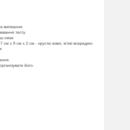
а випікання.
ивання тесту.
аш смак
см x 9 см x 2 см - хрусткі зовні, м'які всередині.
я
тання.
організувати його.