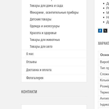
Д
Товары для дома и сада
Р
Фонарики , осветительные приборы
М
Н
Детские товары
Д
Одежда и аксессуары
Красота и здоровье
Товары для животных
ХАРАК
Товары для авто
О нас
Основ
Отзывы
Вироб
Тип п
Доставка и оплата
Спожи
Фотогалерея
Кільк
Розмі
КОНТАКТИ
Термо
Антип
Індик