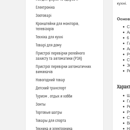
кухні.
Електроніка
Зоотоварі
Основ
Кронштейни для моніторів,
С
телевізорів
А
Техніка для кухні
6
Г
Товарі для дому
А
Пристрої перевірки релейного
Р
захисту та автоматики (РЗА)
С
З
Пристрої перевірки автоматичних
Р
вимикачів
Новогодний товар
Харак
Детский транспорт
Ш
Туризм , отдых и хобби
Г
Зонты
Р
Р
Торговые шатры
С
Товары для спорта
В
Н
Техника и электроника