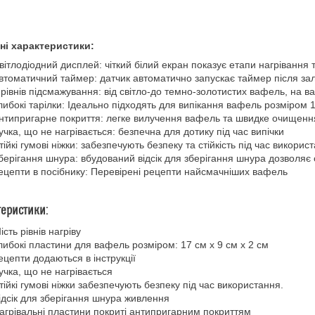
ні характеристики:
вітлодіодний дисплей: чіткий білий екран показує етапи нагрівання т
втоматичний таймер: датчик автоматично запускає таймер після зал
 рівнів підсмажування: від світло-до темно-золотистих вафель, на в
либокі тарілки: Ідеально підходять для випікання вафель розміром 17 
нтипригарне покриття: легке вилучення вафель та швидке очищенн
учка, що не нагрівається: безпечна для дотику під час випічки
тійкі гумові ніжки: забезпечують безпеку та стійкість під час викорис
берігання шнура: вбудований відсік для зберігання шнура дозволяє 
ецепти в посібнику: Перевірені рецепти найсмачніших вафель
теристики:
ість рівнів нагріву
либокі пластини для вафель розміром: 17 см x 9 см x 2 см
ецепти додаються в інструкції
учка, що не нагрівається
тійкі гумові ніжки забезпечують безпеку під час використання.
ідсік для зберігання шнура живлення
агрівальні пластини покриті антипригарним покриттям