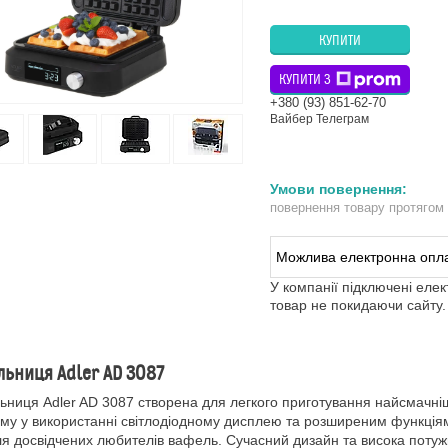
КУПИТИ
КУПИТИ З
+380 (93) 851-62-70
Вайбер Телеграм
повернення товару протягом
У компанії підключені еле
товар не покидаючи сайту.
ьниця Adler AD 3087
ниця Adler AD 3087 створена для легкого приготування найсмачніш
му у використанні світлодіодному дисплею та розширеним функціям 
для досвідчених любителів вафель. Сучасний дизайн та висока поту