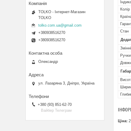
Індик
Колір
TOLKO - Інтернет-Магазин
Країн
TOLKO
Гаран
tolko.com.ua@gmail.com
Стан
+380938516270
Додат
+380938516270
Змінн
Ручки
Олександр
Довжи
Габар
Висот
ул. Лазаряна 3, Дніпро, Україна
Шири
Глиби
+380 (93) 851-62-70
ІНФОР
Вайбер Телеграм
Ціна:
2