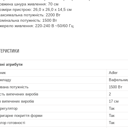
овжина шнура живлення: 70 см
озміри пристрою: 26,0 x 26,0 x 14,5 см
аксимальна потужність: 2200 Вт
омінальна потужність: 1500 Вт
жерело живлення: 220-240 В ~50/60 Гц​​​​​​​
ТЕРИСТИКИ
ні атрибути
ник
Adler
риладу
Вафельни
вана потужність
1500 Вт
ість випечених виробів
2
р випечених виробів
17 см
регулятор
Так
ригарне покриття форми
Так
атор готовності
Так