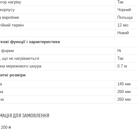
атор нагріву
Так
 корпусу
Чорний
а виробник
Польща
тійний термін
12 міс
Новий
кові функції і характеристики
і форми
Ні
, що не нагріваються
Так
на мережевого шнура
0.7 м
итні розміри
а
145 мм
на
260 мм
на
260 мм
МАЦІЯ ДЛЯ ЗАМОВЛЕННЯ
 200 ₴