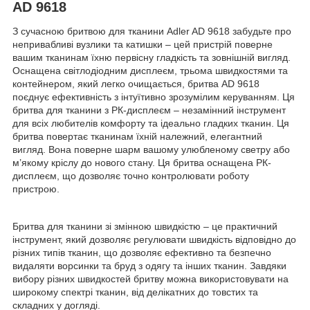
AD 9618
З сучасною бритвою для тканини Adler AD 9618 забудьте про
непривабливі вузлики та катишки – цей пристрій поверне
вашим тканинам їхню первісну гладкість та зовнішній вигляд.
Оснащена світлодіодним дисплеєм, трьома швидкостями та
контейнером, який легко очищається, бритва AD 9618
поєднує ефективність з інтуїтивно зрозумілим керуванням. Ця
бритва для тканини з РК-дисплеєм – незамінний інструмент
для всіх любителів комфорту та ідеально гладких тканин. Ця
бритва повертає тканинам їхній належний, елегантний
вигляд. Вона поверне шарм вашому улюбленому светру або
м’якому кріслу до нового стану. Ця бритва оснащена РК-
дисплеєм, що дозволяє точно контролювати роботу
пристрою.
Бритва для тканини зі змінною швидкістю – це практичний
інструмент, який дозволяє регулювати швидкість відповідно до
різних типів тканин, що дозволяє ефективно та безпечно
видаляти ворсинки та бруд з одягу та інших тканин. Завдяки
вибору різних швидкостей бритву можна використовувати на
широкому спектрі тканин, від делікатних до товстих та
складних у догляді.