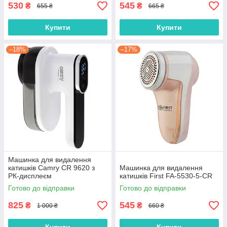
530
545
₴
₴
655 ₴
665 ₴
Купити
Купити
–18%
–17%
Машинка для видалення
катишків Camry CR 9620 з
Машинка для видалення
РК-дисплеєм
катишків First FA-5530-5-CR
Готово до відправки
Готово до відправки
825
545
₴
₴
1 000 ₴
660 ₴