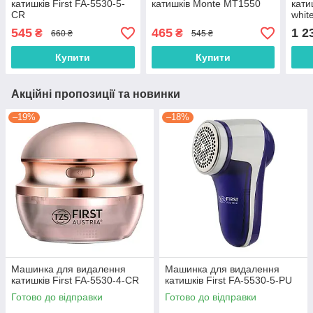
катишків First FA-5530-5-
катишків Monte MT1550
кати
CR
whit
545
465
1 2
₴
₴
660 ₴
545 ₴
Купити
Купити
Акційні пропозиції та новинки
–19%
–18%
Машинка для видалення
Машинка для видалення
катишків First FA-5530-4-CR
катишків First FA-5530-5-PU
Готово до відправки
Готово до відправки