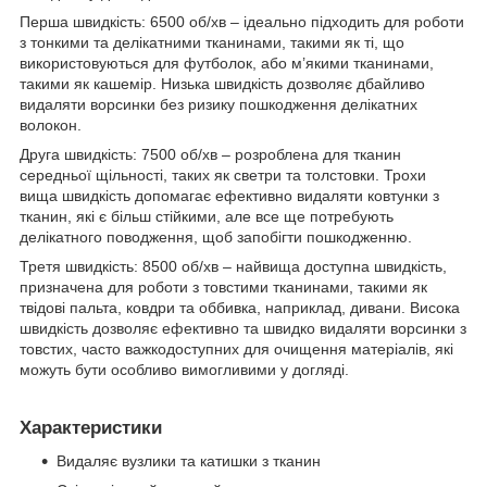
Перша швидкість: 6500 об/хв – ідеально підходить для роботи
з тонкими та делікатними тканинами, такими як ті, що
використовуються для футболок, або м’якими тканинами,
такими як кашемір. Низька швидкість дозволяє дбайливо
видаляти ворсинки без ризику пошкодження делікатних
волокон.
Друга швидкість: 7500 об/хв – розроблена для тканин
середньої щільності, таких як светри та толстовки. Трохи
вища швидкість допомагає ефективно видаляти ковтунки з
тканин, які є більш стійкими, але все ще потребують
делікатного поводження, щоб запобігти пошкодженню.
Третя швидкість: 8500 об/хв – найвища доступна швидкість,
призначена для роботи з товстими тканинами, такими як
твідові пальта, ковдри та оббивка, наприклад, дивани. Висока
швидкість дозволяє ефективно та швидко видаляти ворсинки з
товстих, часто важкодоступних для очищення матеріалів, які
можуть бути особливо вимогливими у догляді.
Характеристики
Видаляє вузлики та катишки з тканин