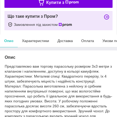
Купити з
Що таке купити з Пром?
Замовлення під захистом
Опис
Характеристики
Доставка
Оплата
Умови п
Опис
Представляємо вам торгову парасольку розміром 3х3 метри з
клапаном і напиленням, доступну в кольорі камуфляж.
Характеристики: Металеві спиці: Квадратного перерізу, їх 4
штуки, забезпечують міцність і надійність конструкції.
Матеріал: Парасолька виготовлена з нейлону зі срібним
напиленням внутрішньої поверхні, що має вологостійке
просочення, що робить її ідеальною для використання в будь-
яких погодних умовах. Висота: У робочому положенні
парасолька досягає висоти 260 см, забезпечуючи вдосталь
простору для комфортного використання. Зручний чохол: До
комплекту з парасолькою входить зручний чохол для