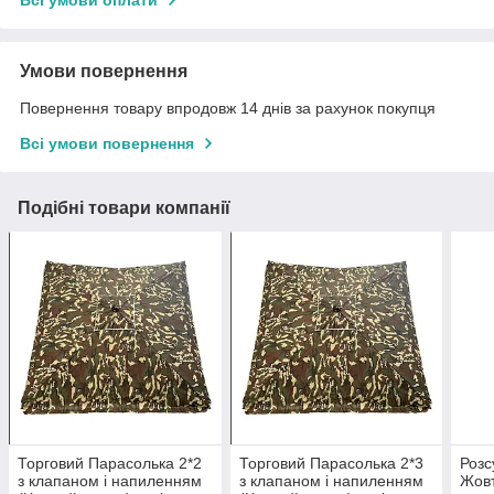
Всі умови оплати
Умови повернення
Повернення товару впродовж 14 днів за рахунок покупця
Всі умови повернення
Подібні товари компанії
Торговий Парасолька 2*2
Торговий Парасолька 2*3
Розс
з клапаном і напиленням
з клапаном і напиленням
Жовт