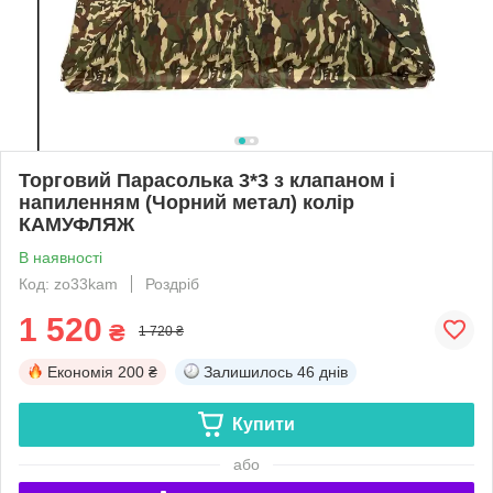
Торговий Парасолька 3*3 з клапаном і
напиленням (Чорний метал) колір
КАМУФЛЯЖ
В наявності
Код: zo33kam
Роздріб
1 520
₴
1 720 ₴
Економія
200 ₴
Залишилось
46 днів
Купити
або