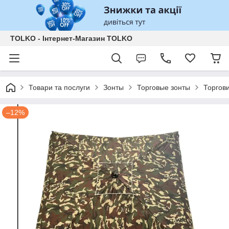
TOLKO - Інтернет-Магазин TOLKO
Товари та послуги
Зонты
Торговые зонты
Торгов
–12%