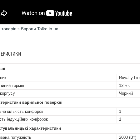
 товарів з Європи Tolko.in.ua
ТЕРИСТИКИ
вні
ник
Royalty Lin
тійний термін
12 міс
 корпусу
Чорний
теристики варильної поверхні
ьна кількість конфорок
1
ість індукційних конфорок
1
стувальницькі характеристики
вана потужність
2000 (Вт)