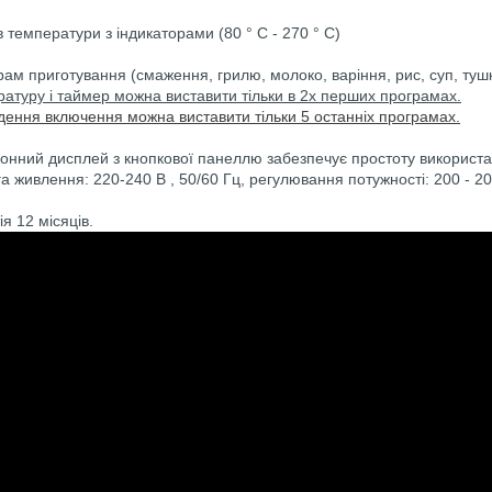
ів температури з індикаторами (80 ° C - 270 ° C)
рам
приготування
(смаження, грилю, молоко, варіння, рис, суп, туш
атуру і таймер можна виставити тільки в 2х перших програмах.
дення включення можна виставити тільки 5 останніх програмах.
онний дисплей з кнопкової панеллю забезпечує простоту використан
а живлення: 220-240 В , 50/60 Гц, регулювання потужності: 200 - 2
ія 12 місяців.