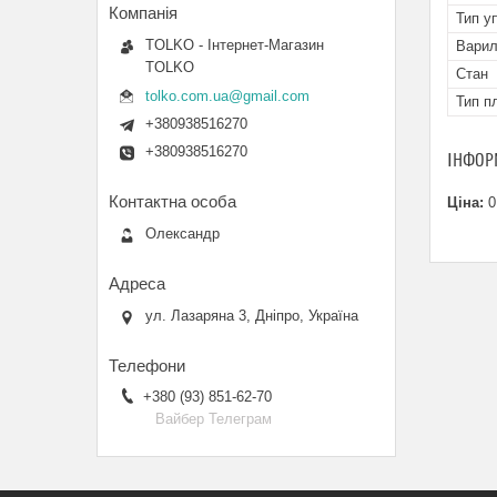
Тип у
TOLKO - Інтернет-Магазин
Варил
TOLKO
Стан
tolko.com.ua@gmail.com
Тип п
+380938516270
+380938516270
ІНФОР
Ціна:
0
Олександр
ул. Лазаряна 3, Дніпро, Україна
+380 (93) 851-62-70
Вайбер Телеграм