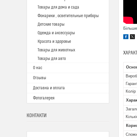
Товары для дома и сада
Фонарики , осветительные приборы
Детские товары
Більше
Одежда и аксессуары
Красота и здоровье
Товары для животных
ХАРАК
Товары для авто
Осно
О нас
Вироб
Отзывы
Гаран
Доставка и оплата
Колір
Фотогалерея
Харак
Загал
КОНТАКТИ
Кільк
Кори
Спожи