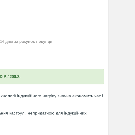
 14 днів
за рахунок покупця
DIP-4200.2.
хнології індукційного нагріву значна економить час і
ння каструлі, непридатною для індукційних