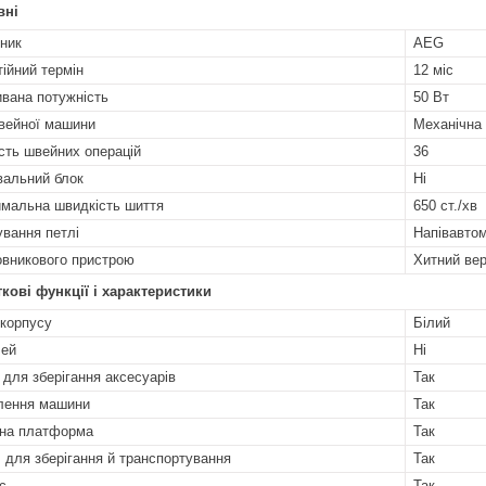
вні
ник
AEG
тійний термін
12 міс
вана потужність
50 Вт
вейної машини
Механічна
ість швейних операцій
36
альний блок
Ні
мальна швидкість шиття
650 ст./хв
вання петлі
Напівавто
овникового пристрою
Хитний ве
кові функції і характеристики
 корпусу
Білий
лей
Ні
к для зберігання аксесуарів
Так
лення машини
Так
на платформа
Так
 для зберігання й транспортування
Так
с
Так