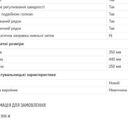
е регулювання швидкості
Так
 подвійною голкою
Так
ваний рядок
Так
ичний рядок
Так
атична заправка нижньої нитки
Ні
итні розміри
а
350 мм
на
440 мм
на
250 мм
стувальницькі характеристики
Новий
а виробник
Німеччина
МАЦІЯ ДЛЯ ЗАМОВЛЕННЯ
 906 ₴