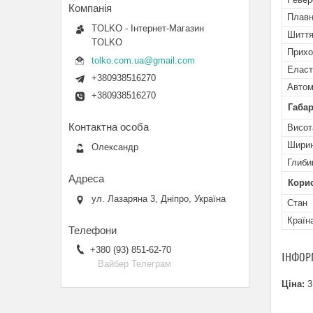
Плавн
TOLKO - Інтернет-Магазин
Шиття
TOLKO
Прихо
tolko.com.ua@gmail.com
Еласт
+380938516270
Автом
+380938516270
Габар
Висот
Шири
Олександр
Глиби
Кори
ул. Лазаряна 3, Дніпро, Україна
Стан
Країн
+380 (93) 851-62-70
ІНФОР
Вайбер Телеграм
Ціна:
3