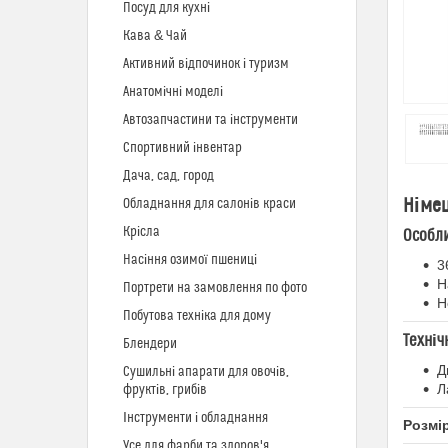
Посуд для кухні
Кава & Чай
Активний відпочинок і туризм
Анатомічні моделі
Автозапчастини та інструменти
Спортивний інвентар
Дача, сад, город
Німе
Обладнання для салонів краси
Крісла
Особли
Насіння озимої пшениці
3
Н
Портрети на замовлення по фото
Н
Побутова техніка для дому
Техніч
Блендери
Д
Сушильні апарати для овочів,
Л
фруктів, грибів
Інструменти і обладнання
Розмі
Усе для фарби та здоров'я