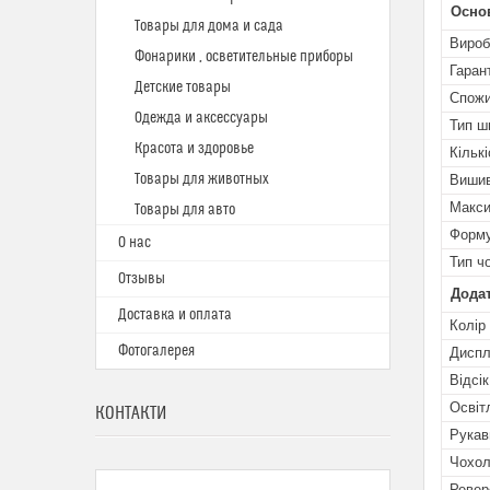
Осно
Товары для дома и сада
Вироб
Фонарики , осветительные приборы
Гаран
Детские товары
Спожи
Одежда и аксессуары
Тип ш
Красота и здоровье
Кільк
Товары для животных
Вишив
Макси
Товары для авто
Форму
О нас
Тип ч
Отзывы
Додат
Доставка и оплата
Колір
Фотогалерея
Дисп
Відсі
Освіт
КОНТАКТИ
Рукав
Чохол
Ревер