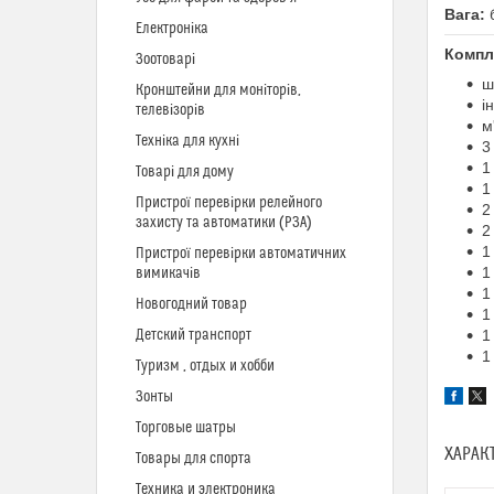
Вага:
Електроніка
Компл
Зоотоварі
ш
Кронштейни для моніторів,
і
телевізорів
м
Техніка для кухні
3
1
Товарі для дому
1
Пристрої перевірки релейного
2
захисту та автоматики (РЗА)
2
1
Пристрої перевірки автоматичних
1
вимикачів
1
Новогодний товар
1
Детский транспорт
1
1
Туризм , отдых и хобби
Зонты
Торговые шатры
ХАРАК
Товары для спорта
Техника и электроника