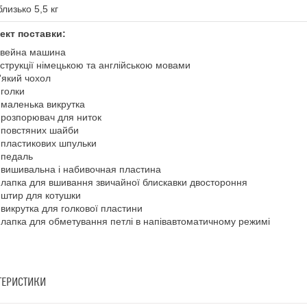
близько 5,5 кг
ект поставки:
вейна машина
нструкції німецькою та англійською мовами
'який чохол
 голки
 маленька викрутка
 розпорювач для ниток
 повстяних шайби
 пластикових шпульки
 педаль
 вишивальна і набивочная пластина
 лапка для вшивання звичайної блискавки двостороння
 штир для котушки
 викрутка для голкової пластини
 лапка для обметування петлі в напівавтоматичному режимі
ТЕРИСТИКИ