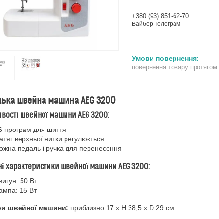
+380 (93) 851-62-70
Вайбер Телеграм
повернення товару протягом
цька швейна машина AEG 3200
вості швейної машини AEG 3200:
6 програм для шиття
атяг верхньої нитки регулюється
ожна педаль і ручка для перенесення
ні характеристики швейної машини AEG 3200:
вигун: 50 Вт
ампа: 15 Вт
ри швейної машини:
приблизно 17 x H 38,5 x D 29 см