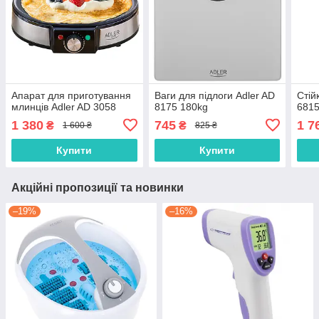
Апарат для приготування
Ваги для підлоги Adler AD
Стій
млинців Adler AD 3058
8175 180kg
681
1 380
745
1 7
₴
₴
1 600 ₴
825 ₴
Купити
Купити
Акційні пропозиції та новинки
–19%
–16%