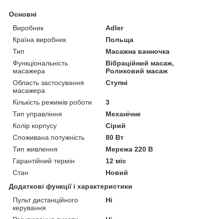
Основні
Виробник
Adler
Країна виробник
Польща
Тип
Масажна ванночка
Функціональність
Вібраційний масаж,
масажера
Роликовий масаж
Область застосування
Ступні
масажера
Кількість режимів роботи
3
Тип управління
Механічне
Колір корпусу
Сірий
Споживана потужність
80 Вт
Тип живлення
Мережа 220 В
Гарантійний термін
12 міс
Стан
Новий
Додаткові функції і характеристики
Пульт дистанційного
Ні
керування