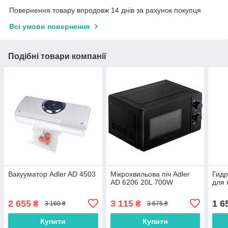
Повернення товару впродовж 14 днів за рахунок покупця
Всі умови повернення
Подібні товари компанії
Вакууматор Adler AD 4503
Мікрохвильова піч Adler
Гидр
AD 6206 20L 700W
для 
2 655
3 115
1 6
₴
₴
3 160 ₴
3 675 ₴
Купити
Купити