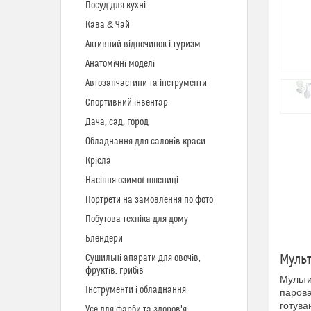
Посуд для кухні
Кава & Чай
Активний відпочинок і туризм
Анатомічні моделі
Автозапчастини та інструменти
Спортивний інвентар
Дача, сад, город
Обладнання для салонів краси
Крісла
Насіння озимої пшениці
Портрети на замовлення по фото
Побутова техніка для дому
Блендери
Мульт
Сушильні апарати для овочів,
фруктів, грибів
Мульти
Інструменти і обладнання
парова
готува
Усе для фарби та здоров'я