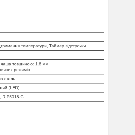
ідтримання температури, Таймер відстрочки
 чаша товщиною: 1.8 мм
тичних режимів
а сталь
дний (LED)
, RIP5018-C