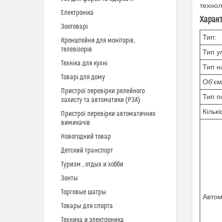
технол
Електроніка
Харак
Зоотоварі
Тип:
Кронштейни для моніторів,
телевізорів
Тип у
Техніка для кухні
Тип на
Товарі для дому
Об'єм
Пристрої перевірки релейного
Тип п
захисту та автоматики (РЗА)
Кільк
Пристрої перевірки автоматичних
вимикачів
Новогодний товар
Детский транспорт
Туризм , отдых и хобби
Зонты
Торговые шатры
Автом
Товары для спорта
Техника и электроника