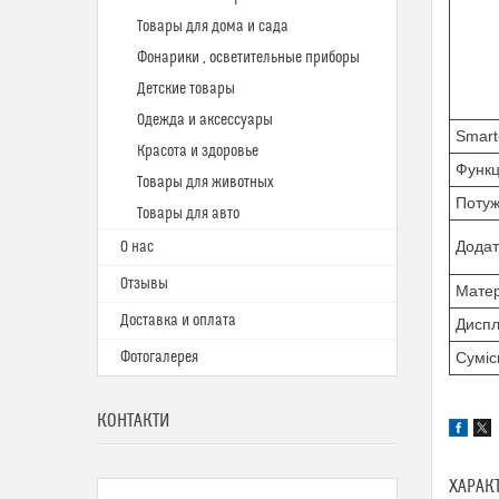
Товары для дома и сада
Фонарики , осветительные приборы
Детские товары
Одежда и аксессуары
Smart
Красота и здоровье
Функці
Товары для животных
Потуж
Товары для авто
Додат
О нас
Отзывы
Матер
Доставка и оплата
Диспл
Фотогалерея
Суміс
КОНТАКТИ
ХАРАК