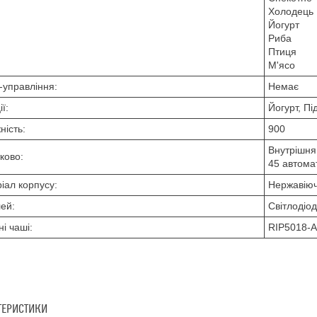
Холодець
Йогурт
Риба
Птиця
М'ясо
-управління:
Немає
ї:
Йогурт, П
ність:
900
Внутрішня
ково:
45 автома
іал корпусу:
Нержавіюч
ей:
Світлодіо
ні чаші:
RIP5018-A
ТЕРИСТИКИ