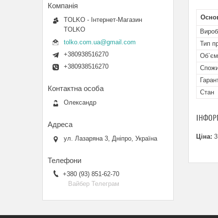
Осно
TOLKO - Інтернет-Магазин
TOLKO
Вироб
tolko.com.ua@gmail.com
Тип п
+380938516270
Об`єм
+380938516270
Спожи
Гаран
Стан
Олександр
ІНФОР
Ціна:
3
ул. Лазаряна 3, Дніпро, Україна
+380 (93) 851-62-70
Вайбер Телеграм