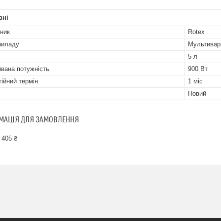
вні
ник
Rotex
риладу
Мультивар
5 л
вана потужність
900 Вт
тійний термін
1 міс
Новий
МАЦІЯ ДЛЯ ЗАМОВЛЕННЯ
 405 ₴