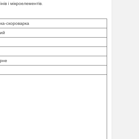
нів і мікроелементів.
ка-скороварка
ний
рне