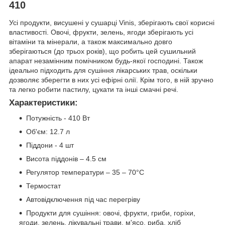
410
Усі продукти, висушені у сушарці Vinis, зберігають свої корисні
властивості. Овочі, фрукти, зелень, ягоди зберігають усі
вітаміни та мінерали, а також максимально довго
зберігаються (до трьох років), що робить цей сушильний
апарат незамінним помічником будь-якої господині. Також
ідеально підходить для сушіння лікарських трав, оскільки
дозволяє зберегти в них усі ефірні олії. Крім того, в ній зручно
та легко робити пастилу, цукати та інші смачні речі.
Характеристики:
Потужність - 410 Вт
Об'єм: 12.7 л
Піддони - 4 шт
Висота піддонів – 4.5 см
Регулятор температури – 35 – 70°С
Термостат
Автовідключення під час перегріву
Продукти для сушіння: овочі, фрукти, гриби, горіхи,
ягоди, зелень, лікувальні трави, м'ясо, риба, хліб