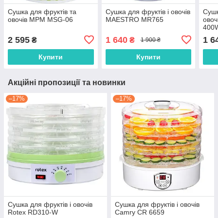
Сушка для фруктів та
Сушка для фруктів і овочів
Сушк
овочів MPM MSG-06
MAESTRO MR765
овоч
400
2 595
1 640
1 6
₴
₴
1 900 ₴
Купити
Купити
Акційні пропозиції та новинки
–17%
–17%
Сушка для фруктів і овочів
Сушка для фруктів і овочів
Rotex RD310-W
Camry CR 6659