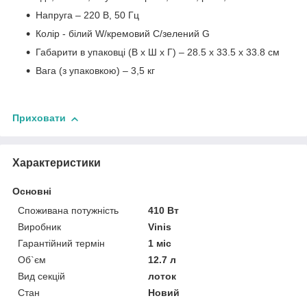
Напруга – 220 В, 50 Гц
Колір - білий W/кремовий С/зелений G
Габарити в упаковці (В х Ш х Г) – 28.5 х 33.5 х 33.8 см
Вага (з упаковкою) – 3,5 кг
Приховати
Характеристики
Основні
Споживана потужність
410 Вт
Виробник
Vinis
Гарантійний термін
1 міс
Об`єм
12.7 л
Вид секцій
лоток
Стан
Новий