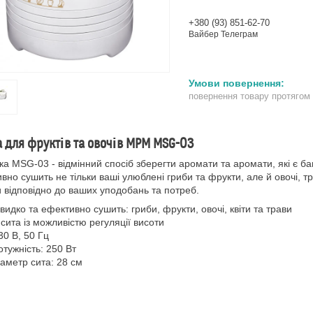
+380 (93) 851-62-70
Вайбер Телеграм
повернення товару протягом
 для фруктів та овочів MPM MSG-03
а MSG-03 - відмінний спосіб зберегти аромати та аромати, які є баг
вно сушить не тільки ваші улюблені гриби та фрукти, але й овочі, тр
 відповідно до ваших уподобань та потреб.
видко та ефективно сушить: гриби, фрукти, овочі, квіти та трави
 сита із можливістю регуляції висоти
30 В, 50 Гц
отужність: 250 Вт
іаметр сита: 28 см