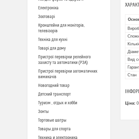
ХАРАК
Електроніка
Зоотоварі
Осно
Кронштейни для моніторів,
Вироб
телевізорів
Спожи
Техніка для кухні
Кількі
Товарі для дому
Діаме
Пристрої перевірки релейного
Вид с
захисту та автоматики (РЗА)
Гаран
Пристрої перевірки автоматичних
Стан
вимикачів
Новогодний товар
ІНФОР
Детский транспорт
Туризм , отдых и хобби
Ціна:
0
Зонты
Торговые шатры
Товары для спорта
Техника и электроника