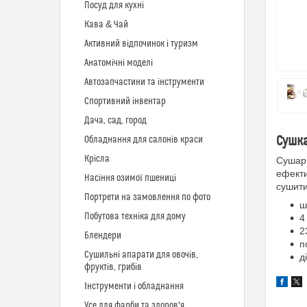
Посуд для кухні
Кава & Чай
Активний відпочинок і туризм
Анатомічні моделі
Автозапчастини та інструменти
Спортивний інвентар
Дача, сад, город
Сушка
Обладнання для салонів краси
Крісла
Сушарк
ефекти
Насіння озимої пшениці
сушити
Портрети на замовлення по фото
ш
Побутова техніка для дому
4
2
Блендери
п
Сушильні апарати для овочів,
д
фруктів, грибів
Інструменти і обладнання
Усе для фарби та здоров'я