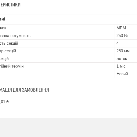
ТЕРИСТИКИ
вні
ник
MPM
вана потужність
250 Вт
сть секцій
4
тр секцій
280 мм
екцій
лоток
тійний термін
1 міс
Новий
МАЦІЯ ДЛЯ ЗАМОВЛЕННЯ
,01 ₴