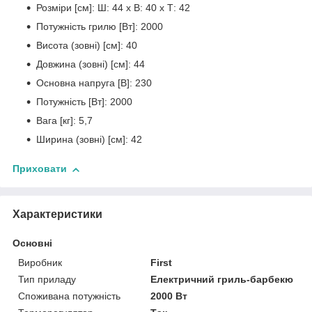
Розміри [см]: Ш: 44 х В: 40 х Т: 42
Потужність грилю [Вт]: 2000
Висота (зовні) [см]: 40
Довжина (зовні) [см]: 44
Основна напруга [В]: 230
Потужність [Вт]: 2000
Вага [кг]: 5,7
Ширина (зовні) [см]: 42
Приховати
Характеристики
Основні
Виробник
First
Тип приладу
Електричний гриль-барбекю
Споживана потужність
2000 Вт