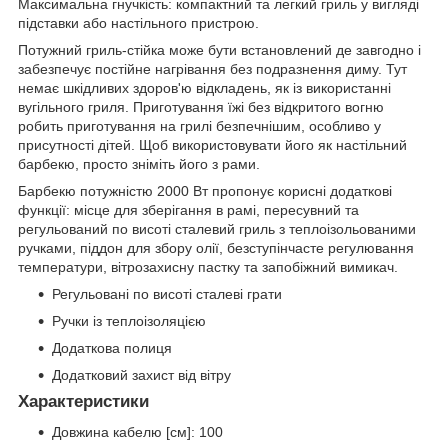
Максимальна гнучкість: компактний та легкий гриль у вигляді
підставки або настільного пристрою.
Потужний гриль-стійка може бути встановлений де завгодно і
забезпечує постійне нагрівання без подразнення диму. Тут
немає шкідливих здоров'ю відкладень, як із використанні
вугільного гриля. Приготування їжі без відкритого вогню
робить приготування на грилі безпечнішим, особливо у
присутності дітей. Щоб використовувати його як настільний
барбекю, просто зніміть його з рами.
Барбекю потужністю 2000 Вт пропонує корисні додаткові
функції: місце для зберігання в рамі, пересувний та
регульований по висоті сталевий гриль з теплоізольованими
ручками, піддон для збору олії, безступінчасте регулювання
температури, вітрозахисну пастку та запобіжний вимикач.
Регульовані по висоті сталеві грати
Ручки із теплоізоляцією
Додаткова полиця
Додатковий захист від вітру
Характеристики
Довжина кабелю [см]: 100