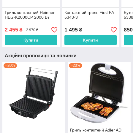
Гриль контактний Heinner
Контактний гриль First FA-
Буте
HEG-K2000CP 2000 Вт
5343-3
5338
2 455
1 495
850
₴
₴
2 970 ₴
Купити
Купити
Акційні пропозиції та новинки
–20%
–20%
Гриль контактний Adler AD