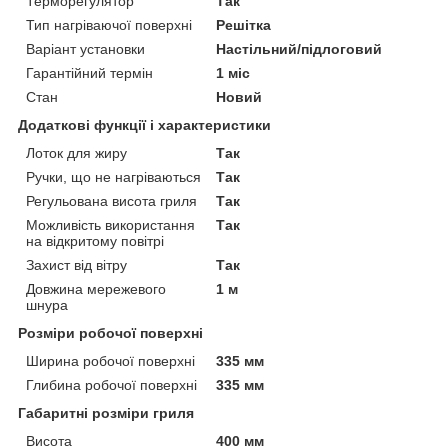
Терморегулятор
Так
Тип нагріваючої поверхні
Решітка
Варіант установки
Настільний/підлоговий
Гарантійний термін
1 міс
Стан
Новий
Додаткові функції і характеристики
Лоток для жиру
Так
Ручки, що не нагріваються
Так
Регульована висота гриля
Так
Можливість використання
Так
на відкритому повітрі
Захист від вітру
Так
Довжина мережевого
1 м
шнура
Розміри робочої поверхні
Ширина робочої поверхні
335 мм
Глибина робочої поверхні
335 мм
Габаритні розміри гриля
Висота
400 мм