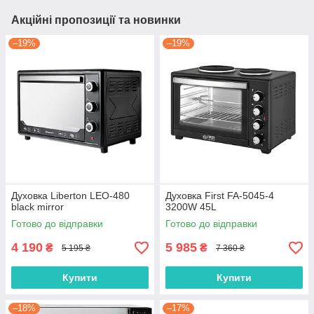
Акційні пропозиції та новинки
–19%
–19%
Духовка Liberton LEO-480
Духовка First FA-5045-4
black mirror
3200W 45L
Готово до відправки
Готово до відправки
4 190
5 985
₴
₴
5 195 ₴
7 360 ₴
Купити
Купити
–18%
–17%