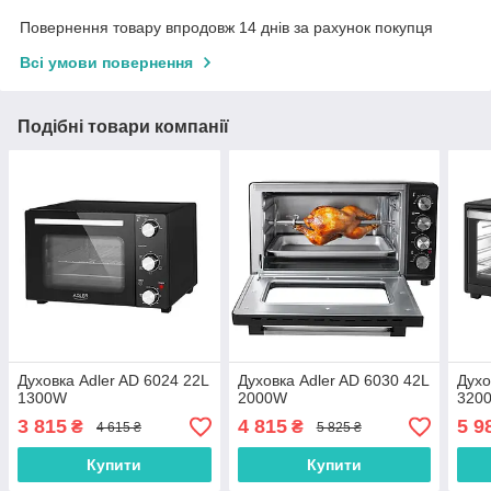
Повернення товару впродовж 14 днів за рахунок покупця
Всі умови повернення
Подібні товари компанії
Духовка Adler AD 6024 22L
Духовка Adler AD 6030 42L
Духо
1300W
2000W
320
3 815
4 815
5 9
₴
₴
4 615 ₴
5 825 ₴
Купити
Купити