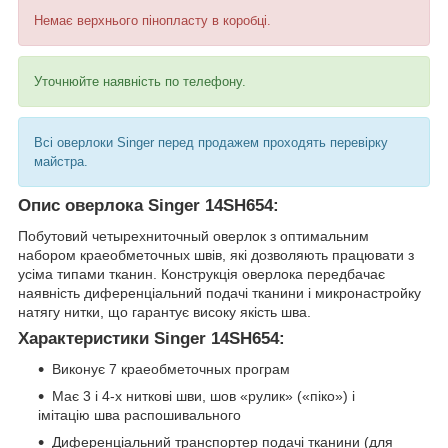
Немає верхнього пінопласту в коробці.
Уточнюйте наявність по телефону.
Всі оверлоки Singer перед продажем проходять перевірку
майстра.
Опис оверлока Singer 14SH654:
Побутовий четырехниточный оверлок з оптимальним
набором краеобметочных швів, які дозволяють працювати з
усіма типами тканин. Конструкція оверлока передбачає
наявність диференціальний подачі тканини і микронастройку
натягу нитки, що гарантує високу якість шва.
Характеристики Singer 14SH654:
Виконує 7 краеобметочных програм
Має 3 і 4-х ниткові шви, шов «рулик» («піко») і
імітацію шва распошивального
Диференціальний транспортер подачі тканини (для