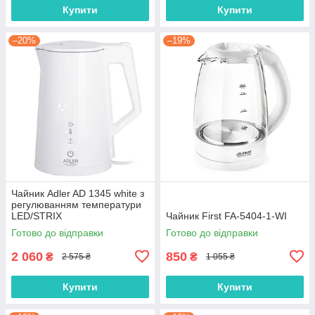
Купити
Купити
–20%
–19%
Чайник Adler AD 1345 white з
регулюванням температури
LED/STRIX
Чайник First FA-5404-1-WI
Готово до відправки
Готово до відправки
2 060
850
₴
₴
2 575 ₴
1 055 ₴
Купити
Купити