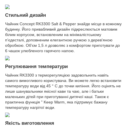
Стильний дизайн
Чайник Concept RK3300 Salt & Pepper знайде місце в кожному
будинку. Його привабливий дизайн підкреслюється матовим
білим корпусом, встановленим на мінімалістському
п'єдесталі, доповненим елегантною ручкою з дерев'яною
обробкою. Об'єм 1,5 л дозволяє з комфортом приготувати до
6 чашок улюбленого гарячого напою.
Регулювання температури
Чайник RK3300 з терморегуляцією задовольнить навіть
самого вимогливого користувача. Ви можете легко встановити
температуру води від 45 ° C до точки кипіння. Його оцінять не
лише шанувальники якісної кави та чаю, але і батьки
маленьких дітей при приготуванні дитячої каші. Також є
практична функція " Keep Warm, яка підтримує бажану
температуру нагрітої води.
Якість виготовлення