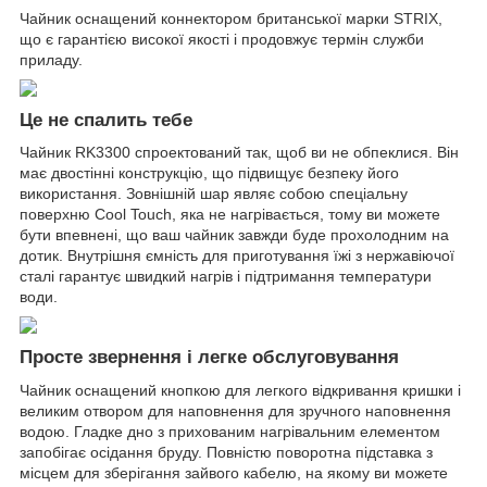
Чайник оснащений коннектором британської марки STRIX,
що є гарантією високої якості і продовжує термін служби
приладу.
Це не спалить тебе
Чайник RK3300 спроектований так, щоб ви не обпеклися. Він
має двостінні конструкцію, що підвищує безпеку його
використання. Зовнішній шар являє собою спеціальну
поверхню Cool Touch, яка не нагрівається, тому ви можете
бути впевнені, що ваш чайник завжди буде прохолодним на
дотик. Внутрішня ємність для приготування їжі з нержавіючої
сталі гарантує швидкий нагрів і підтримання температури
води.
Просте звернення і легке обслуговування
Чайник оснащений кнопкою для легкого відкривання кришки і
великим отвором для наповнення для зручного наповнення
водою. Гладке дно з прихованим нагрівальним елементом
запобігає осідання бруду. Повністю поворотна підставка з
місцем для зберігання зайвого кабелю, на якому ви можете