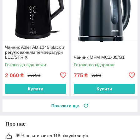
Чайник Adler AD 1345 black з
регулюванням температури
LED/STRIX
Чайник MPM MCZ-85/G1
Готово до відправки
Готово до відправки
2 060
775
₴
₴
2 555 ₴
955 ₴
Купити
Купити
Показати ще
Про нас
99% позитивних з 116 відгуків за рік