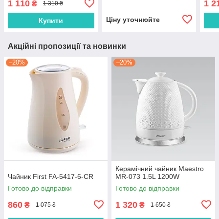
1 110
1 2
₴
1 310 ₴
Ціну уточнюйте
Купити
Акційні пропозиції та новинки
–20%
–20%
Керамічний чайник Maestro
Чайник First FA-5417-6-CR
MR-073 1.5L 1200W
Готово до відправки
Готово до відправки
860
1 320
₴
₴
1 075 ₴
1 650 ₴